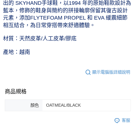
工作天到貨
出的 SKYHAND手球鞋，以1994 年的原始鞋款設計為
台灣樂天信用卡公司
藍本，修飾的鞋身與簡約的拼接輪廓保留其復古設計
每筆NT$60，滿NT$1,000(含以上)免運費
元素，添加FLYTEFOAM PROPEL 和 EVA 緩震細節
付款後7-11取貨(僅限台灣本島，離島恕不配送) 預計5-7個工
相互結合，為日常穿搭帶來舒適體驗。
作天到貨
每筆NT$60，滿NT$1,000(含以上)免運費
材質：天然皮革/人工皮革/膠底
黑貓宅急便 (僅限台灣本島，離島恕不配送) 預計2-3個工作天到貨
產地：越南
每筆NT$120，滿NT$1,500(含以上)免運費
顯示電腦版詳細說明
商品規格
顏色
OATMEAL/BLACK
客服