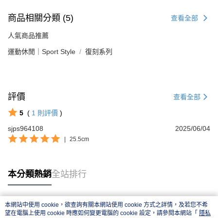
商品相關分類 (5)
查看全部
人氣商品推薦
運動休閒｜Sport Style
復刻系列
評價
查看全部
5
(
1
則評價
)
sjps964108
2025/06/04
|
25.5cm
本分類熱銷
全站排行
本網站中使用 cookie，欲查詢有關本網站使用 cookie 方式之詳情，及若您不希
熱門標籤
望在電腦上使用 cookie 時應如何變更電腦的 cookie 設定，請參閱本網站「
隱私