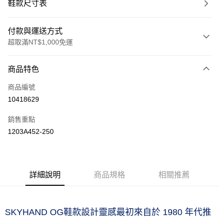
鞋款尺寸表
付款與運送方式
超取滿NT$1,000免運
付款方式
商品特色
信用卡一次付款
商品編號
信用卡分期付款
10418629
3 期 0 利率 每期
NT$1,193
21家銀行
銷售重點
合作金庫商業銀行
第一商業銀行
LINE Pay
1203A452-250
華南商業銀行
彰化商業銀行
上海商業儲蓄銀行
台北富邦商業銀行
運送方式
國泰世華商業銀行
兆豐國際商業銀行
臺灣中小企業銀行
台中商業銀行
付款後全家取貨(僅限台灣本島，離島恕不配送) 預計5-7個工
詳細說明
商品規格
相關推薦
匯豐（台灣）商業銀行
華泰商業銀行
作天到貨
聯邦商業銀行
遠東國際商業銀行
每筆NT$60，滿NT$1,000(含以上)免運費
元大商業銀行
永豐商業銀行
玉山商業銀行
星展（台灣）商業銀行
付款後萊爾富取貨(僅限台灣本島，離島恕不配送) 預計5-7個
SKYHAND OG鞋款設計靈感最初來自於 1980 年代推
台新國際商業銀行
中國信託商業銀行