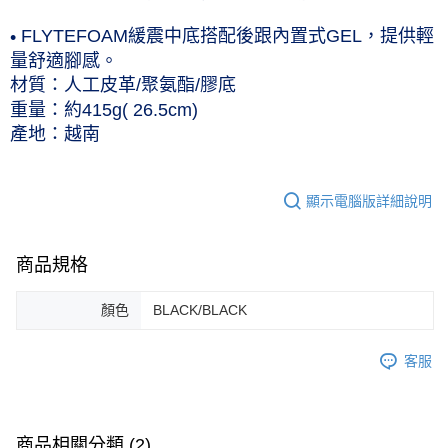
黑貓宅急便 (僅限台灣本島，離島恕不配送) 預計2-3個工作天到貨
•
FLYTEFOAM緩震中底搭配後跟內置式GEL，提供輕
每筆NT$120，滿NT$1,500(含以上)免運費
量舒適腳感。
材質：人工皮革/聚氨酯/膠底
重量：約415g( 26.5cm)
產地：越南
顯示電腦版詳細說明
商品規格
顏色
BLACK/BLACK
客服
商品相關分類 (2)