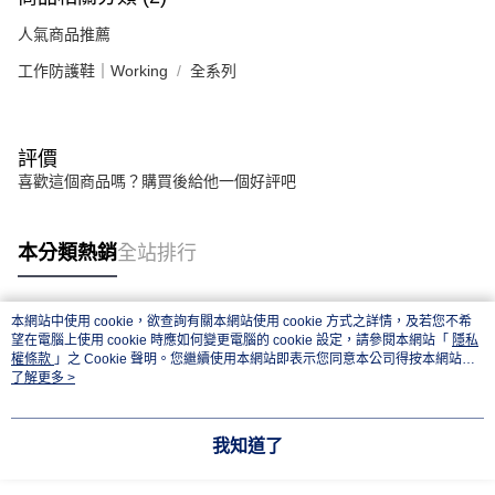
人氣商品推薦
工作防護鞋｜Working
全系列
評價
喜歡這個商品嗎？購買後給他一個好評吧
本分類熱銷
全站排行
本網站中使用 cookie，欲查詢有關本網站使用 cookie 方式之詳情，及若您不希
熱門標籤
望在電腦上使用 cookie 時應如何變更電腦的 cookie 設定，請參閱本網站「
隱私
權條款
」之 Cookie 聲明。您繼續使用本網站即表示您同意本公司得按本網站使
用條款之 Cookie 聲明使用 cookie。
了解更多 >
我知道了