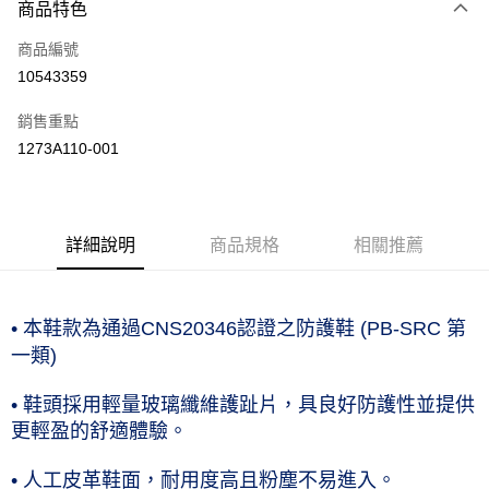
商品特色
信用卡一次付款
商品編號
信用卡分期付款
10543359
3 期 0 利率 每期
NT$1,193
21家銀行
銷售重點
合作金庫商業銀行
第一商業銀行
LINE Pay
1273A110-001
華南商業銀行
彰化商業銀行
上海商業儲蓄銀行
台北富邦商業銀行
運送方式
國泰世華商業銀行
兆豐國際商業銀行
臺灣中小企業銀行
台中商業銀行
付款後全家取貨(僅限台灣本島，離島恕不配送) 預計5-7個工
詳細說明
商品規格
相關推薦
匯豐（台灣）商業銀行
華泰商業銀行
作天到貨
聯邦商業銀行
遠東國際商業銀行
每筆NT$60，滿NT$1,000(含以上)免運費
元大商業銀行
永豐商業銀行
玉山商業銀行
星展（台灣）商業銀行
付款後萊爾富取貨(僅限台灣本島，離島恕不配送) 預計5-7個
• 本鞋款為通過CNS20346認證之防護鞋 (PB-SRC 第
台新國際商業銀行
中國信託商業銀行
工作天到貨
一類)
台灣樂天信用卡公司
每筆NT$60，滿NT$1,000(含以上)免運費
•
鞋頭採用輕量玻璃纖維護趾片，具良好防護性並提供
付款後7-11取貨(僅限台灣本島，離島恕不配送) 預計5-7個工
更輕盈的舒適體驗。
作天到貨
•
人工皮革鞋面，耐用度高且粉塵不易進入。
每筆NT$60，滿NT$1,000(含以上)免運費