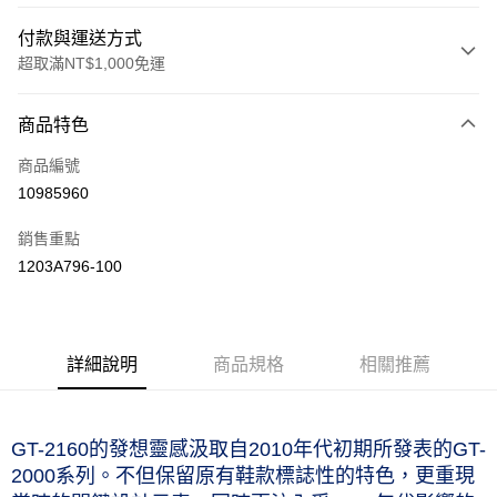
付款與運送方式
超取滿NT$1,000免運
付款方式
商品特色
信用卡一次付款
商品編號
信用卡分期付款
10985960
3 期 0 利率 每期
NT$1,193
21家銀行
銷售重點
合作金庫商業銀行
第一商業銀行
LINE Pay
1203A796-100
華南商業銀行
彰化商業銀行
上海商業儲蓄銀行
台北富邦商業銀行
運送方式
國泰世華商業銀行
兆豐國際商業銀行
臺灣中小企業銀行
台中商業銀行
付款後全家取貨(僅限台灣本島，離島恕不配送) 預計5-7個工
詳細說明
商品規格
相關推薦
匯豐（台灣）商業銀行
華泰商業銀行
作天到貨
聯邦商業銀行
遠東國際商業銀行
每筆NT$60，滿NT$1,000(含以上)免運費
元大商業銀行
永豐商業銀行
玉山商業銀行
星展（台灣）商業銀行
付款後萊爾富取貨(僅限台灣本島，離島恕不配送) 預計5-7個
GT-2160的發想靈感汲取自2010年代初期所發表的GT-
台新國際商業銀行
中國信託商業銀行
工作天到貨
2000系列。不但保留原有鞋款標誌性的特色，更重現
台灣樂天信用卡公司