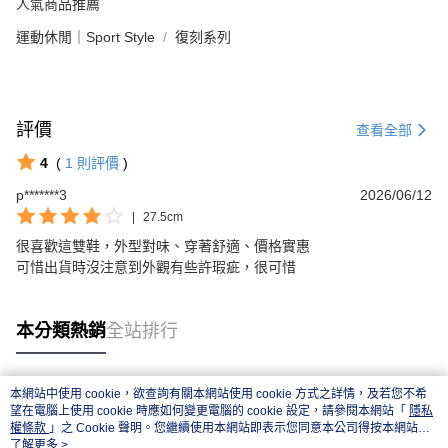
人氣商品推薦
運動休閒｜Sport Style
復刻系列
評價
查看全部
4
(
1
則評價
)
p*******3
2026/06/12
|
27.5cm
很喜歡這雙鞋，外型對味、穿著舒適、價格實惠

可惜出貨時沒注意到外觀有些許瑕疵，很可惜
本分類熱銷
全站排行
本網站中使用 cookie，欲查詢有關本網站使用 cookie 方式之詳情，及若您不希
熱門標籤
望在電腦上使用 cookie 時應如何變更電腦的 cookie 設定，請參閱本網站「
隱私
權條款
」之 Cookie 聲明。您繼續使用本網站即表示您同意本公司得按本網站使
用條款之 Cookie 聲明使用 cookie。
了解更多 >