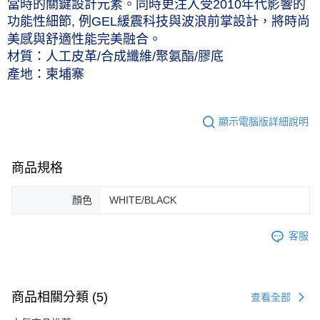
當時的關鍵設計元素。同時更注入受2010年代影響的
每筆NT$60，滿NT$1,000(含以上)免運費
功能性細節, 例GEL緩震科技與波浪前掌設計，將時尚
付款後7-11取貨(僅限台灣本島，離島恕不配送) 預計5-7個工
美感與舒適性能完美融合。
作天到貨
材質：人工皮革/合成纖維/聚氨酯/膠底
每筆NT$60，滿NT$1,000(含以上)免運費
產地：柬埔寨
黑貓宅急便 (僅限台灣本島，離島恕不配送) 預計2-3個工作天到貨
每筆NT$120，滿NT$1,500(含以上)免運費
顯示電腦版詳細說明
商品規格
顏色
WHITE/BLACK
客服
商品相關分類 (5)
查看全部