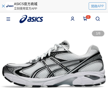
ASICS官方商城
開啟APP
立刻使用官方APP
0
1
/
8