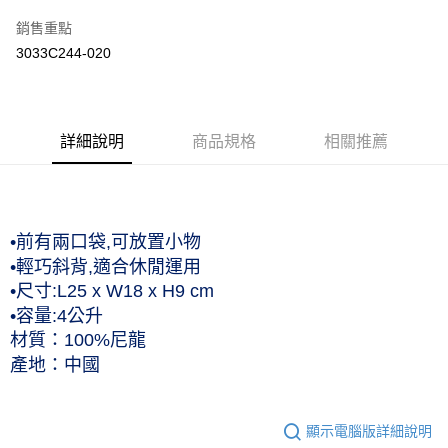
3 期 0 利率 每期
NT$426
21家銀行
銷售重點
合作金庫商業銀行
第一商業銀行
LINE Pay
3033C244-020
華南商業銀行
彰化商業銀行
上海商業儲蓄銀行
台北富邦商業銀行
運送方式
國泰世華商業銀行
兆豐國際商業銀行
臺灣中小企業銀行
台中商業銀行
付款後全家取貨(僅限台灣本島，離島恕不配送) 預計5-7個工
詳細說明
商品規格
相關推薦
匯豐（台灣）商業銀行
華泰商業銀行
作天到貨
聯邦商業銀行
遠東國際商業銀行
每筆NT$60，滿NT$1,000(含以上)免運費
元大商業銀行
永豐商業銀行
玉山商業銀行
星展（台灣）商業銀行
付款後萊爾富取貨(僅限台灣本島，離島恕不配送) 預計5-7個
台新國際商業銀行
中國信託商業銀行
工作天到貨
•前有兩口袋,可放置小物
台灣樂天信用卡公司
•輕巧斜背,適合休閒運用
每筆NT$60，滿NT$1,000(含以上)免運費
•尺寸:L25 x W18 x H9 cm
付款後7-11取貨(僅限台灣本島，離島恕不配送) 預計5-7個工
•容量:4公升
作天到貨
材質：100%尼龍
每筆NT$60，滿NT$1,000(含以上)免運費
產地：中國
黑貓宅急便 (僅限台灣本島，離島恕不配送) 預計2-3個工作天到貨
每筆NT$120，滿NT$1,500(含以上)免運費
顯示電腦版詳細說明