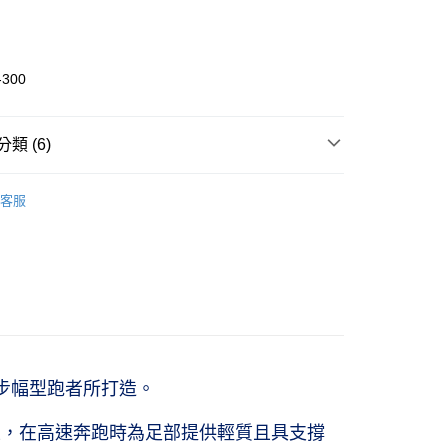
期付款
0 利率 每期
NT$3,093
21家銀行
-300
庫商業銀行
第一商業銀行
業銀行
彰化商業銀行
業儲蓄銀行
台北富邦商業銀行
類 (6)
華商業銀行
兆豐國際商業銀行
推薦
小企業銀行
台中商業銀行
客服
台灣）商業銀行
華泰商業銀行
取貨(僅限台灣本島，離島恕不配送) 預計5-7個工
ing
└ METASPEED
業銀行
遠東國際商業銀行
業銀行
永豐商業銀行
n
男性｜跑鞋
0，滿NT$1,000(含以上)免運費
業銀行
星展（台灣）商業銀行
men
女性｜跑鞋
際商業銀行
中國信託商業銀行
富取貨(僅限台灣本島，離島恕不配送) 預計5-7個
天信用卡公司
ing
競速型跑鞋
貨
lection
馬拉松系列｜Marathon
0，滿NT$1,000(含以上)免運費
11取貨(僅限台灣本島，離島恕不配送) 預計5-7個工
的步幅型跑者所打造。
性，在高速奔跑時為足部提供輕質且具支撐
0，滿NT$1,000(含以上)免運費