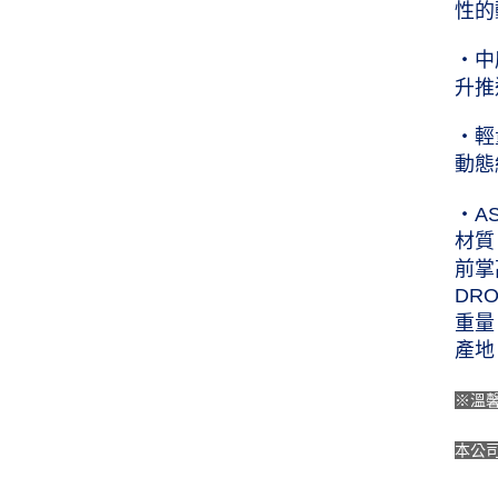
性的
‧中
升推
‧輕
動態
‧A
材質
前掌高
DR
重量
產地
※溫
本公