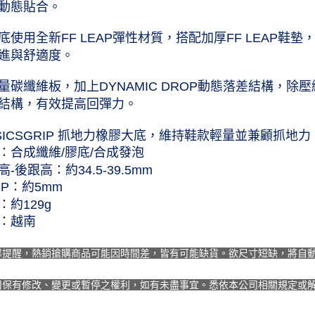
動態貼合。
黑貓宅急便
底使用全新FF LEAP彈性材質，搭配加厚FF LEAP
每筆NT$1
進與舒適度。
量碳纖維板，加上DYNAMIC DROP動態落差結構，除壓
結構，有效提高回彈力。
SICSGRIP 抓地力橡膠大底，維持鞋款輕量並兼顧抓地力
：合成纖維/膠底/合成發泡
-後跟高：約34.5-39.5mm
OP：約5mm
：約129g
：越南
馨提醒，熱銷搶購商品可能因時間差，皆有可能缺貨。欲尺寸短缺，將自
司保有修改、變更或暫停之權利，如有未盡事宜。悉依本公司相關規定或