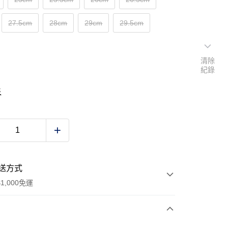
27.5cm
28cm
29cm
29.5cm
清除
紀錄
表
送方式
1,000免運
次付款