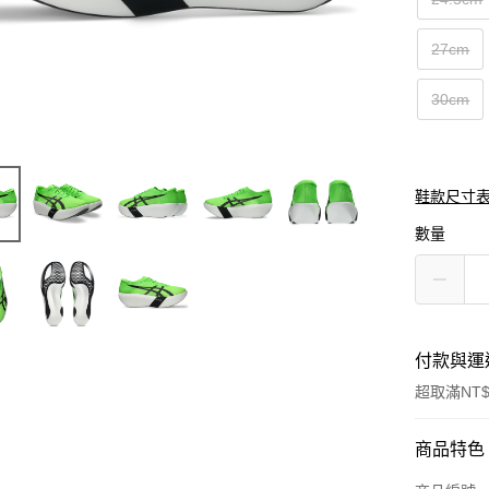
27cm
30cm
鞋款尺寸
數量
付款與運
超取滿NT$
付款方式
商品特色
信用卡一