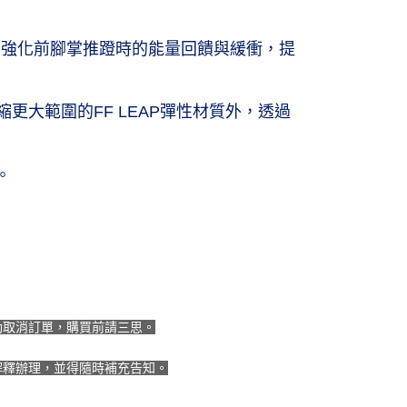
 (僅限台灣本島，離島恕不配送) 預計2-3個工作天到貨
鞋墊，強化前腳掌推蹬時的能量回饋與緩衝，提
20，滿NT$1,500(含以上)免運費
縮更大範圍的FF LEAP彈性材質外，透過
。
動取消訂單，購買前請三思。
解釋辦理，並得隨時補充告知。