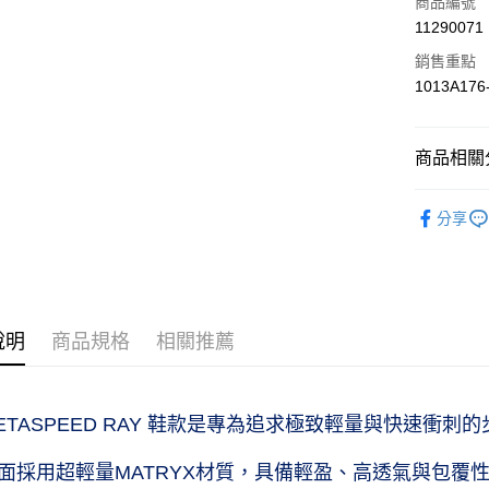
商品編號
11290071
信用卡分
銷售重點
3 期 
1013A176
合作金
LINE Pay
華南商
上海商
商品相關分
國泰世
運送方式
人氣商品
臺灣中
分享
匯豐（
付款後全家
跑步｜Runn
聯邦商
作天到貨
元大商
男性｜Me
每筆NT$6
玉山商
女性｜Wo
台新國
付款後萊爾
說明
商品規格
相關推薦
台灣樂
跑步｜Runn
工作天到
主題精選｜Se
每筆NT$6
付款後7-
ETASPEED RAY 鞋款是專為追求極致輕量與快速衝刺
作天到貨
面採用超輕量MATRYX材質，具備輕盈、高透氣與包覆
每筆NT$6