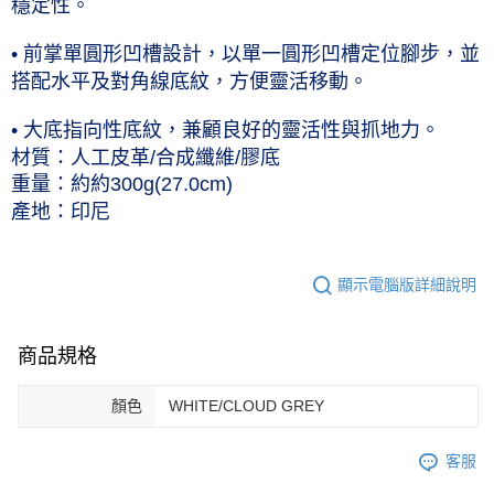
穩定性。
• 前掌單圓形凹槽設計，以單一圓形凹槽定位腳步，並
搭配水平及對角線底紋，方便靈活移動。
• 大底指向性底紋，兼顧良好的靈活性與抓地力。
材質：人工皮革/合成纖維/膠底
重量：約約300g(27.0cm)
產地：印尼
顯示電腦版詳細說明
商品規格
顏色
WHITE/CLOUD GREY
客服