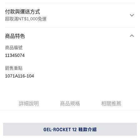
付款與運送方式
超取滿NT$1,000免運
付款方式
商品特色
信用卡一次付款
商品編號
信用卡分期付款
11345074
3 期 0 利率 每期
NT$760
21家銀行
銷售重點
合作金庫商業銀行
第一商業銀行
LINE Pay
1071A116-104
華南商業銀行
彰化商業銀行
上海商業儲蓄銀行
台北富邦商業銀行
運送方式
國泰世華商業銀行
兆豐國際商業銀行
臺灣中小企業銀行
台中商業銀行
付款後全家取貨(僅限台灣本島，離島恕不配送) 預計5-7個工
詳細說明
商品規格
相關推薦
匯豐（台灣）商業銀行
華泰商業銀行
作天到貨
聯邦商業銀行
遠東國際商業銀行
每筆NT$60，滿NT$1,000(含以上)免運費
元大商業銀行
永豐商業銀行
玉山商業銀行
星展（台灣）商業銀行
付款後萊爾富取貨(僅限台灣本島，離島恕不配送) 預計5-7個
台新國際商業銀行
中國信託商業銀行
工作天到貨
台灣樂天信用卡公司