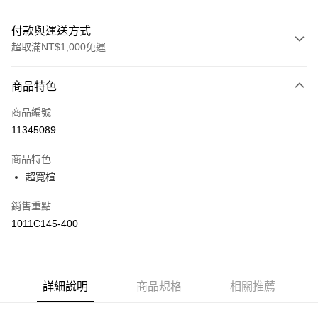
付款與運送方式
超取滿NT$1,000免運
付款方式
商品特色
信用卡一次付款
商品編號
信用卡分期付款
11345089
3 期 0 利率 每期
NT$1,660
21家銀行
商品特色
合作金庫商業銀行
第一商業銀行
LINE Pay
超寬楦
華南商業銀行
彰化商業銀行
上海商業儲蓄銀行
台北富邦商業銀行
運送方式
銷售重點
國泰世華商業銀行
兆豐國際商業銀行
1011C145-400
臺灣中小企業銀行
台中商業銀行
付款後全家取貨(僅限台灣本島，離島恕不配送) 預計5-7個工
匯豐（台灣）商業銀行
華泰商業銀行
作天到貨
聯邦商業銀行
遠東國際商業銀行
每筆NT$60，滿NT$1,000(含以上)免運費
元大商業銀行
永豐商業銀行
玉山商業銀行
詳細說明
商品規格
星展（台灣）商業銀行
相關推薦
付款後萊爾富取貨(僅限台灣本島，離島恕不配送) 預計5-7個
台新國際商業銀行
中國信託商業銀行
工作天到貨
台灣樂天信用卡公司