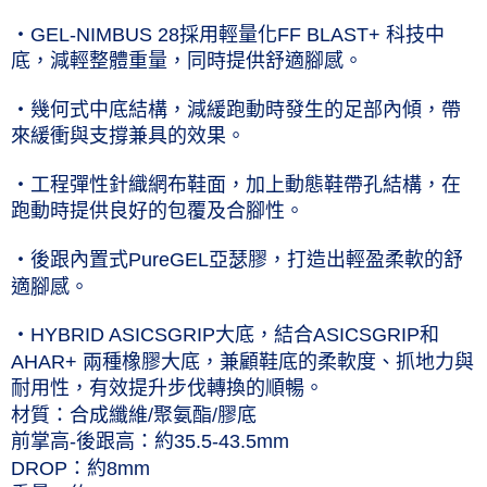
每筆NT$60，滿NT$1,000(含以上)免運費
‧GEL-NIMBUS 28採用輕量化FF BLAST+ 科技中
付款後7-11取貨(僅限台灣本島，離島恕不配送) 預計5-7個工
底，減輕整體重量，同時提供舒適腳感。
作天到貨
‧幾何式中底結構，減緩跑動時發生的足部內傾，帶
每筆NT$60，滿NT$1,000(含以上)免運費
來緩衝與支撐兼具的效果。
黑貓宅急便 (僅限台灣本島，離島恕不配送) 預計2-3個工作天到貨
‧工程彈性針織網布鞋面，加上動態鞋帶孔結構，在
每筆NT$120，滿NT$1,500(含以上)免運費
跑動時提供良好的包覆及合腳性。
‧後跟內置式PureGEL亞瑟膠，打造出輕盈柔軟的舒
適腳感。
‧HYBRID ASICSGRIP大底，結合ASICSGRIP和
AHAR+ 兩種橡膠大底，兼顧鞋底的柔軟度、抓地力與
耐用性，有效提升步伐轉換的順暢。
材質：合成纖維/聚氨酯/膠底
前掌高-後跟高：約35.5-43.5mm
DROP：約8mm