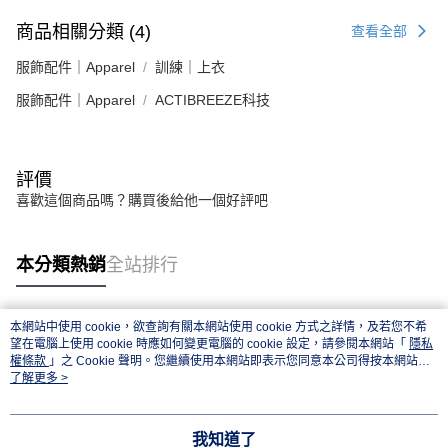
商品相關分類 (4)
查看全部
服飾配件｜Apparel
訓練｜上衣
服飾配件｜Apparel
ACTIBREEZE科技
評價
喜歡這個商品嗎？購買後給他一個好評吧
本分類熱銷
全站排行
本網站中使用 cookie，欲查詢有關本網站使用 cookie 方式之詳情，及若您不希
熱門標籤
望在電腦上使用 cookie 時應如何變更電腦的 cookie 設定，請參閱本網站「
隱私
權條款
」之 Cookie 聲明。您繼續使用本網站即表示您同意本公司得按本網站使
用條款之 Cookie 聲明使用 cookie。
了解更多 >
我知道了