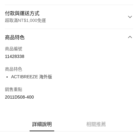
付款與運送方式
超取滿NT$1,000免運
付款方式
商品特色
信用卡一次付款
商品編號
信用卡分期付款
11428338
3 期 0 利率 每期
NT$660
21家銀行
商品特色
合作金庫商業銀行
第一商業銀行
LINE Pay
ACTIBREEZE 海外版
華南商業銀行
彰化商業銀行
上海商業儲蓄銀行
台北富邦商業銀行
運送方式
銷售重點
國泰世華商業銀行
兆豐國際商業銀行
2011D508-400
臺灣中小企業銀行
台中商業銀行
付款後全家取貨(僅限台灣本島，離島恕不配送) 預計5-7個工
匯豐（台灣）商業銀行
華泰商業銀行
作天到貨
聯邦商業銀行
遠東國際商業銀行
每筆NT$60，滿NT$1,000(含以上)免運費
元大商業銀行
永豐商業銀行
玉山商業銀行
詳細說明
星展（台灣）商業銀行
相關推薦
付款後萊爾富取貨(僅限台灣本島，離島恕不配送) 預計5-7個
台新國際商業銀行
中國信託商業銀行
工作天到貨
台灣樂天信用卡公司