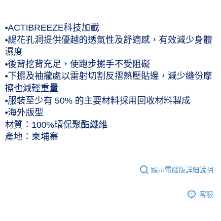
每筆NT$60，滿NT$1,000(含以上)免運費
付款後7-11取貨(僅限台灣本島，離島恕不配送) 預計5-7個工
•ACTIBREEZE科技加載
作天到貨
•緹花孔洞提供優越的透氣性及舒適感，有效減少身體
濕度
每筆NT$60，滿NT$1,000(含以上)免運費
•後背挖背充足，使跑步擺手不受阻礙
黑貓宅急便 (僅限台灣本島，離島恕不配送) 預計2-3個工作天到貨
•下擺及袖攏處以雷射切割反摺熱壓貼邊，減少縫份摩
每筆NT$120，滿NT$1,500(含以上)免運費
擦也減輕重量
•服裝至少有 50% 的主要材料採用回收材料製成
•海外版型
材質：100%環保聚酯纖維
產地：柬埔寨
顯示電腦版詳細說明
客服