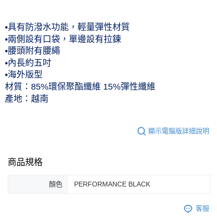
每筆NT$60，滿NT$1,000(含以上)免運費
付款後7-11取貨(僅限台灣本島，離島恕不配送) 預計5-7個工
•具有防潑水功能，輕量彈性材質
作天到貨
•兩側設有口袋，單邊設有拉鍊
•腰頭附有腰繩
每筆NT$60，滿NT$1,000(含以上)免運費
•內長約五吋
黑貓宅急便 (僅限台灣本島，離島恕不配送) 預計2-3個工作天到貨
•海外版型
每筆NT$120，滿NT$1,500(含以上)免運費
材質：85%環保聚酯纖維 15%彈性纖維
產地：越南
顯示電腦版詳細說明
商品規格
顏色
PERFORMANCE BLACK
客服