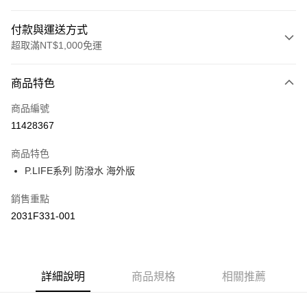
付款與運送方式
超取滿NT$1,000免運
付款方式
商品特色
信用卡一次付款
商品編號
信用卡分期付款
11428367
3 期 0 利率 每期
NT$493
21家銀行
商品特色
合作金庫商業銀行
第一商業銀行
LINE Pay
P.LIFE系列 防潑水 海外版
華南商業銀行
彰化商業銀行
上海商業儲蓄銀行
台北富邦商業銀行
運送方式
銷售重點
國泰世華商業銀行
兆豐國際商業銀行
2031F331-001
臺灣中小企業銀行
台中商業銀行
付款後全家取貨(僅限台灣本島，離島恕不配送) 預計5-7個工
匯豐（台灣）商業銀行
華泰商業銀行
作天到貨
聯邦商業銀行
遠東國際商業銀行
每筆NT$60，滿NT$1,000(含以上)免運費
元大商業銀行
永豐商業銀行
玉山商業銀行
詳細說明
商品規格
星展（台灣）商業銀行
相關推薦
付款後萊爾富取貨(僅限台灣本島，離島恕不配送) 預計5-7個
台新國際商業銀行
中國信託商業銀行
工作天到貨
台灣樂天信用卡公司