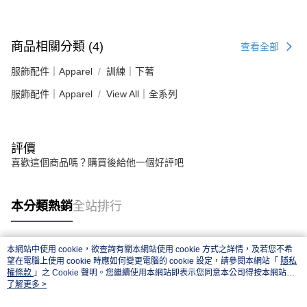
商品相關分類 (4)
查看全部
服飾配件｜Apparel
訓練｜下著
服飾配件｜Apparel
View All｜全系列
評價
喜歡這個商品嗎？購買後給他一個好評吧
本分類熱銷
全站排行
本網站中使用 cookie，欲查詢有關本網站使用 cookie 方式之詳情，及若您不希
熱門標籤
望在電腦上使用 cookie 時應如何變更電腦的 cookie 設定，請參閱本網站「
隱私
權條款
」之 Cookie 聲明。您繼續使用本網站即表示您同意本公司得按本網站使
用條款之 Cookie 聲明使用 cookie。
了解更多 >