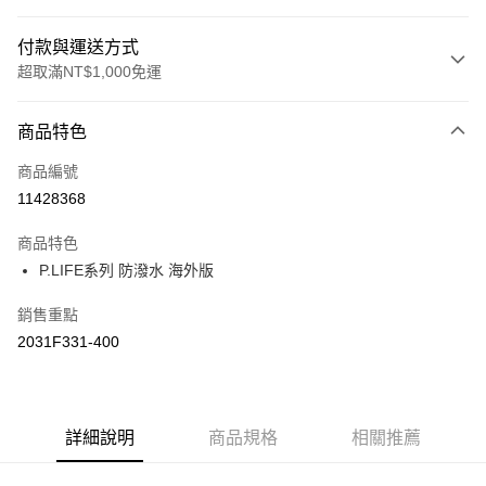
付款與運送方式
超取滿NT$1,000免運
付款方式
商品特色
信用卡一次付款
商品編號
信用卡分期付款
11428368
3 期 0 利率 每期
NT$493
21家銀行
商品特色
合作金庫商業銀行
第一商業銀行
LINE Pay
P.LIFE系列 防潑水 海外版
華南商業銀行
彰化商業銀行
上海商業儲蓄銀行
台北富邦商業銀行
運送方式
銷售重點
國泰世華商業銀行
兆豐國際商業銀行
2031F331-400
臺灣中小企業銀行
台中商業銀行
付款後全家取貨(僅限台灣本島，離島恕不配送) 預計5-7個工
匯豐（台灣）商業銀行
華泰商業銀行
作天到貨
聯邦商業銀行
遠東國際商業銀行
每筆NT$60，滿NT$1,000(含以上)免運費
元大商業銀行
永豐商業銀行
玉山商業銀行
詳細說明
商品規格
星展（台灣）商業銀行
相關推薦
付款後萊爾富取貨(僅限台灣本島，離島恕不配送) 預計5-7個
台新國際商業銀行
中國信託商業銀行
工作天到貨
台灣樂天信用卡公司