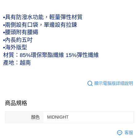
每筆NT$60，滿NT$1,000(含以上)免運費
付款後7-11取貨(僅限台灣本島，離島恕不配送) 預計5-7個工
•具有防潑水功能，輕量彈性材質
作天到貨
•兩側設有口袋，單邊設有拉鍊
•腰頭附有腰繩
每筆NT$60，滿NT$1,000(含以上)免運費
•內長約五吋
黑貓宅急便 (僅限台灣本島，離島恕不配送) 預計2-3個工作天到貨
•海外版型
每筆NT$120，滿NT$1,500(含以上)免運費
材質：85%環保聚酯纖維 15%彈性纖維
產地：越南
顯示電腦版詳細說明
商品規格
顏色
MIDNIGHT
客服