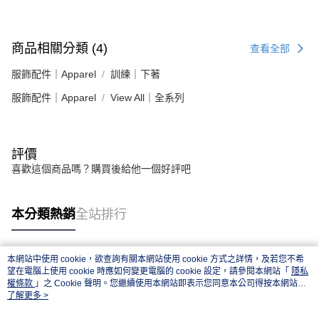
商品相關分類 (4)
查看全部
服飾配件｜Apparel
訓練｜下著
服飾配件｜Apparel
View All｜全系列
評價
喜歡這個商品嗎？購買後給他一個好評吧
本分類熱銷
全站排行
本網站中使用 cookie，欲查詢有關本網站使用 cookie 方式之詳情，及若您不希
熱門標籤
望在電腦上使用 cookie 時應如何變更電腦的 cookie 設定，請參閱本網站「
隱私
權條款
」之 Cookie 聲明。您繼續使用本網站即表示您同意本公司得按本網站使
用條款之 Cookie 聲明使用 cookie。
了解更多 >