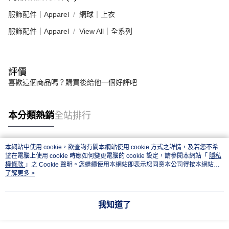
服飾配件｜Apparel
網球｜上衣
服飾配件｜Apparel
View All｜全系列
評價
喜歡這個商品嗎？購買後給他一個好評吧
本分類熱銷
全站排行
本網站中使用 cookie，欲查詢有關本網站使用 cookie 方式之詳情，及若您不希
熱門標籤
望在電腦上使用 cookie 時應如何變更電腦的 cookie 設定，請參閱本網站「
隱私
權條款
」之 Cookie 聲明。您繼續使用本網站即表示您同意本公司得按本網站使
用條款之 Cookie 聲明使用 cookie。
了解更多 >
我知道了