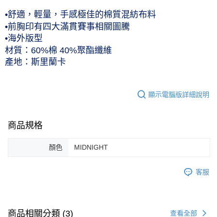
付款後7-11取貨(僅限台灣本島，離島恕不配送) 預計5-7個工
•舒適，輕量，手感極佳的棉質混紡布料
作天到貨
•前胸印有四大滿貫賽事相關圖騰
•海外版型
每筆NT$60，滿NT$1,000(含以上)免運費
材質：60%棉 40%聚酯纖維
黑貓宅急便 (僅限台灣本島，離島恕不配送) 預計2-3個工作天到貨
產地：斯里蘭卡
每筆NT$120，滿NT$1,500(含以上)免運費
顯示電腦版詳細說明
商品規格
顏色
MIDNIGHT
客服
商品相關分類 (3)
查看全部