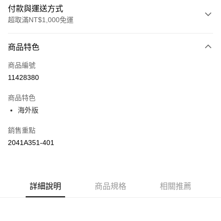
付款與運送方式
超取滿NT$1,000免運
付款方式
商品特色
信用卡一次付款
商品編號
信用卡分期付款
11428380
3 期 0 利率 每期
NT$360
21家銀行
商品特色
合作金庫商業銀行
第一商業銀行
LINE Pay
海外版
華南商業銀行
彰化商業銀行
上海商業儲蓄銀行
台北富邦商業銀行
運送方式
銷售重點
國泰世華商業銀行
兆豐國際商業銀行
2041A351-401
臺灣中小企業銀行
台中商業銀行
付款後全家取貨(僅限台灣本島，離島恕不配送) 預計5-7個工
匯豐（台灣）商業銀行
華泰商業銀行
作天到貨
聯邦商業銀行
遠東國際商業銀行
每筆NT$60，滿NT$1,000(含以上)免運費
元大商業銀行
永豐商業銀行
玉山商業銀行
詳細說明
商品規格
星展（台灣）商業銀行
相關推薦
付款後萊爾富取貨(僅限台灣本島，離島恕不配送) 預計5-7個
台新國際商業銀行
中國信託商業銀行
工作天到貨
台灣樂天信用卡公司
每筆NT$60，滿NT$1,000(含以上)免運費