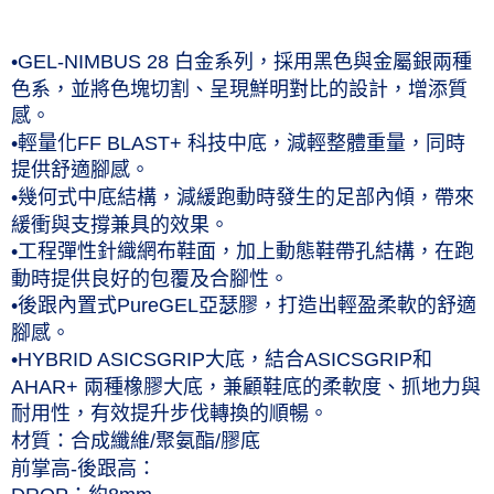
每筆NT$60，滿NT$1,000(含以上)免運費
付款後7-11取貨(僅限台灣本島，離島恕不配送) 預計5-7個工
•GEL-NIMBUS 28 白金系列，採用黑色與金屬銀兩種
作天到貨
色系，並將色塊切割、呈現鮮明對比的設計，增添質
感。
每筆NT$60，滿NT$1,000(含以上)免運費
•輕量化FF BLAST+ 科技中底，減輕整體重量，同時
黑貓宅急便 (僅限台灣本島，離島恕不配送) 預計2-3個工作天到貨
提供舒適腳感。
每筆NT$120，滿NT$1,500(含以上)免運費
•幾何式中底結構，減緩跑動時發生的足部內傾，帶來
緩衝與支撐兼具的效果。
•工程彈性針織網布鞋面，加上動態鞋帶孔結構，在跑
動時提供良好的包覆及合腳性。
•後跟內置式PureGEL亞瑟膠，打造出輕盈柔軟的舒適
腳感。
•HYBRID ASICSGRIP大底，結合ASICSGRIP和
AHAR+ 兩種橡膠大底，兼顧鞋底的柔軟度、抓地力與
耐用性，有效提升步伐轉換的順暢。
材質：合成纖維/聚氨酯/膠底
前掌高-後跟高：