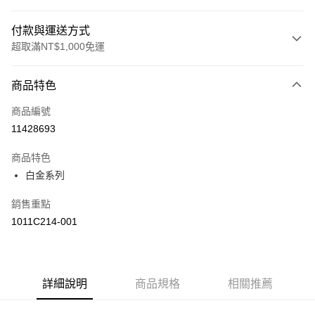
付款與運送方式
超取滿NT$1,000免運
付款方式
商品特色
信用卡一次付款
商品編號
信用卡分期付款
11428693
3 期 0 利率 每期
NT$1,726
21家銀行
商品特色
合作金庫商業銀行
第一商業銀行
LINE Pay
白金系列
華南商業銀行
彰化商業銀行
上海商業儲蓄銀行
台北富邦商業銀行
運送方式
銷售重點
國泰世華商業銀行
兆豐國際商業銀行
1011C214-001
臺灣中小企業銀行
台中商業銀行
付款後全家取貨(僅限台灣本島，離島恕不配送) 預計5-7個工
匯豐（台灣）商業銀行
華泰商業銀行
作天到貨
聯邦商業銀行
遠東國際商業銀行
每筆NT$60，滿NT$1,000(含以上)免運費
元大商業銀行
永豐商業銀行
玉山商業銀行
詳細說明
商品規格
星展（台灣）商業銀行
相關推薦
付款後萊爾富取貨(僅限台灣本島，離島恕不配送) 預計5-7個
台新國際商業銀行
中國信託商業銀行
工作天到貨
台灣樂天信用卡公司