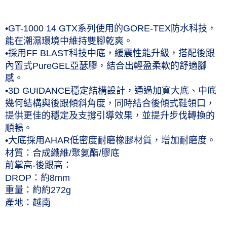
每筆NT$60，滿NT$1,000(含以上)免運費
付款後7-11取貨(僅限台灣本島，離島恕不配送) 預計5-7個工
•GT-1000 14 GTX系列使用的GORE-TEX防水科技，
作天到貨
能在潮濕環境中維持雙腳乾爽。
•採用FF BLAST科技中底，緩震性能升級，搭配後跟
每筆NT$60，滿NT$1,000(含以上)免運費
內置式PureGEL亞瑟膠，結合出輕盈柔軟的舒適腳
黑貓宅急便 (僅限台灣本島，離島恕不配送) 預計2-3個工作天到貨
感。
每筆NT$120，滿NT$1,500(含以上)免運費
•3D GUIDANCE穩定結構設計，通過加寬大底、中底
幾何結構與後跟傾斜角度，同時結合後傾式鞋領口，
提供更佳的穩定及支撐引導效果，並提升步伐轉換的
順暢。
•大底採用AHAR低密度耐磨橡膠材質，增加耐磨度。
材質：合成纖維/聚氨酯/膠底
前掌高-後跟高：
DROP：約8mm
重量：約約272g
產地：越南