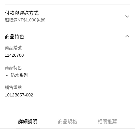
付款與運送方式
超取滿NT$1,000免運
付款方式
商品特色
信用卡一次付款
商品編號
信用卡分期付款
11428708
3 期 0 利率 每期
NT$1,426
21家銀行
商品特色
合作金庫商業銀行
第一商業銀行
LINE Pay
防水系列
華南商業銀行
彰化商業銀行
上海商業儲蓄銀行
台北富邦商業銀行
運送方式
銷售重點
國泰世華商業銀行
兆豐國際商業銀行
1012B857-002
臺灣中小企業銀行
台中商業銀行
付款後全家取貨(僅限台灣本島，離島恕不配送) 預計5-7個工
匯豐（台灣）商業銀行
華泰商業銀行
作天到貨
聯邦商業銀行
遠東國際商業銀行
每筆NT$60，滿NT$1,000(含以上)免運費
元大商業銀行
永豐商業銀行
玉山商業銀行
詳細說明
商品規格
星展（台灣）商業銀行
相關推薦
付款後萊爾富取貨(僅限台灣本島，離島恕不配送) 預計5-7個
台新國際商業銀行
中國信託商業銀行
工作天到貨
台灣樂天信用卡公司