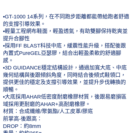
每筆NT$60，滿NT$1,000(含以上)免運費
付款後7-11取貨(僅限台灣本島，離島恕不配送) 預計5-7個工
•GT-1000 14系列，在不同跑步距離都能帶給跑者舒適
作天到貨
的支撐引導效果。
•輕量工程網布鞋面，輕盈透氣，有助雙腳保持乾爽並
每筆NT$60，滿NT$1,000(含以上)免運費
提升合腳性
黑貓宅急便 (僅限台灣本島，離島恕不配送) 預計2-3個工作天到貨
•採用FF BLAST科技中底，緩震性能升級，搭配後跟
每筆NT$120，滿NT$1,500(含以上)免運費
內置式PureGEL亞瑟膠，結合出輕盈柔軟的舒適腳
感。
•3D GUIDANCE穩定結構設計，通過加寬大底、中底
幾何結構與後跟傾斜角度，同時結合後傾式鞋領口，
提供更佳的穩定及支撐引導效果，並提升步伐轉換的
順暢。
•大底採用AHAR低密度耐磨橡膠材質，後跟易磨損區
域採用更耐磨的AHAR+高耐磨橡膠。
材質：合成纖維/聚氨酯/人工皮革/膠底
前掌高-後跟高：
DROP：約8mm