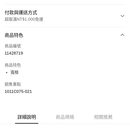
付款與運送方式
超取滿NT$1,000免運
付款方式
商品特色
信用卡一次付款
商品編號
信用卡分期付款
11428719
3 期 0 利率 每期
NT$1,126
21家銀行
商品特色
合作金庫商業銀行
第一商業銀行
LINE Pay
寬楦
華南商業銀行
彰化商業銀行
上海商業儲蓄銀行
台北富邦商業銀行
運送方式
銷售重點
國泰世華商業銀行
兆豐國際商業銀行
1011C075-021
臺灣中小企業銀行
台中商業銀行
付款後全家取貨(僅限台灣本島，離島恕不配送) 預計5-7個工
匯豐（台灣）商業銀行
華泰商業銀行
作天到貨
聯邦商業銀行
遠東國際商業銀行
每筆NT$60，滿NT$1,000(含以上)免運費
元大商業銀行
永豐商業銀行
玉山商業銀行
詳細說明
商品規格
星展（台灣）商業銀行
相關推薦
付款後萊爾富取貨(僅限台灣本島，離島恕不配送) 預計5-7個
台新國際商業銀行
中國信託商業銀行
工作天到貨
台灣樂天信用卡公司