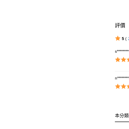
評價
5
(
s*******
n*******
本分類