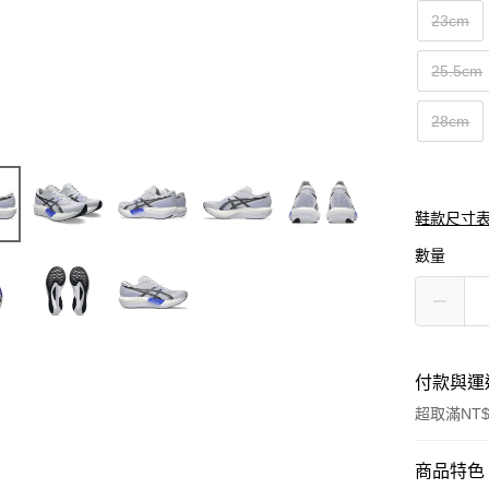
23cm
25.5cm
28cm
鞋款尺寸
數量
付款與運
超取滿NT$
付款方式
商品特色