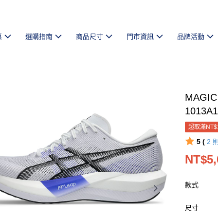
惠
選購指南
商品尺寸
門市資訊
品牌活動
MAGI
1013A1
超取滿NT$
5 (
2
NT$5,
款式
尺寸