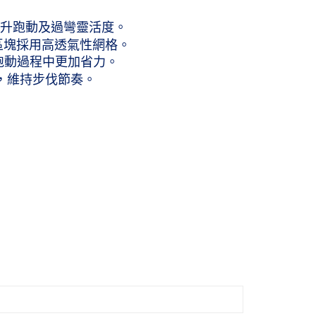
0，滿NT$1,000(含以上)免運費
，提升跑動及過彎靈活度。
 (僅限台灣本島，離島恕不配送) 預計2-3個工作天到貨
區塊採用高透氣性網格。
20，滿NT$1,500(含以上)免運費
在跑動過程中更加省力。
性，維持步伐節奏。