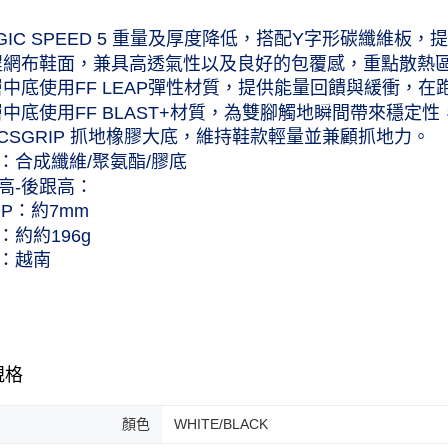
每筆NT$6
AGIC SPEED 5 重量及厚度降低，搭配Y字形碳纖維板
黑貓宅急便
程網布鞋面，兼具高透氣性以及良好的包覆感，重點散熱
每筆NT$1
層中底使用FF LEAP彈性材質，提供能量回饋與緩衝，
層中底使用FF BLAST+材質，為雙腳觸地瞬間帶來穩定
SICSGRIP 抓地橡膠大底，維持鞋款輕量並兼顧抓地力。
：合成纖維/聚氨酯/膠底
高-後跟高：
OP：約7mm
：約約196g
：越南
規格
顏色
WHITE/BLACK