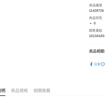
信用卡一
商品編號
11428726
信用卡分
商品特色
3 期 
0
合作金
LINE Pay
銷售重點
華南商
1013A183
上海商
國泰世
運送方式
臺灣中
商品相關分
匯豐（
付款後全家
聯邦商
作天到貨
人氣商品
元大商
分享
每筆NT$6
玉山商
跑步｜Runn
台新國
付款後萊爾
男性｜Me
台灣樂
工作天到
女性｜Wo
每筆NT$6
說明
商品規格
相關推薦
跑步｜Runn
付款後7-
作天到貨