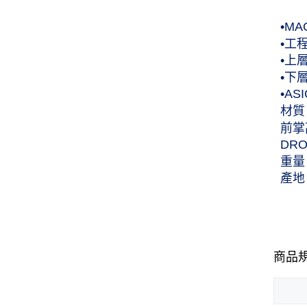
•M
•工
•上
•下
•A
材質
前掌
DR
重量
產地
商品