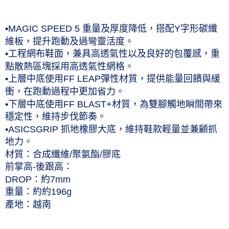
每筆NT$60，滿NT$1,000(含以上)免運費
付款後7-11取貨(僅限台灣本島，離島恕不配送) 預計5-7個工
•MAGIC SPEED 5 重量及厚度降低，搭配Y字形碳纖
作天到貨
維板，提升跑動及過彎靈活度。
•工程網布鞋面，兼具高透氣性以及良好的包覆感，重
每筆NT$60，滿NT$1,000(含以上)免運費
點散熱區塊採用高透氣性網格。
黑貓宅急便 (僅限台灣本島，離島恕不配送) 預計2-3個工作天到貨
•上層中底使用FF LEAP彈性材質，提供能量回饋與緩
每筆NT$120，滿NT$1,500(含以上)免運費
衝，在跑動過程中更加省力。
•下層中底使用FF BLAST+材質，為雙腳觸地瞬間帶來
穩定性，維持步伐節奏。
•ASICSGRIP 抓地橡膠大底，維持鞋款輕量並兼顧抓
地力。
材質：合成纖維/聚氨酯/膠底
前掌高-後跟高：
DROP：約7mm
重量：約約196g
產地：越南