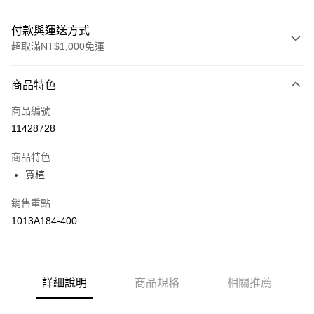
付款與運送方式
超取滿NT$1,000免運
付款方式
商品特色
信用卡一次付款
商品編號
信用卡分期付款
11428728
3 期 0 利率 每期
NT$1,693
21家銀行
商品特色
合作金庫商業銀行
第一商業銀行
LINE Pay
寬楦
華南商業銀行
彰化商業銀行
上海商業儲蓄銀行
台北富邦商業銀行
運送方式
銷售重點
國泰世華商業銀行
兆豐國際商業銀行
1013A184-400
臺灣中小企業銀行
台中商業銀行
付款後全家取貨(僅限台灣本島，離島恕不配送) 預計5-7個工
匯豐（台灣）商業銀行
華泰商業銀行
作天到貨
聯邦商業銀行
遠東國際商業銀行
每筆NT$60，滿NT$1,000(含以上)免運費
元大商業銀行
永豐商業銀行
玉山商業銀行
詳細說明
商品規格
星展（台灣）商業銀行
相關推薦
付款後萊爾富取貨(僅限台灣本島，離島恕不配送) 預計5-7個
台新國際商業銀行
中國信託商業銀行
工作天到貨
台灣樂天信用卡公司