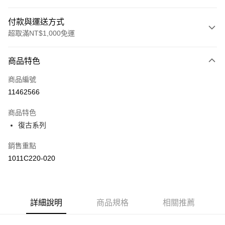
付款與運送方式
超取滿NT$1,000免運
付款方式
商品特色
信用卡一次付款
商品編號
信用卡分期付款
11462566
3 期 0 利率 每期
NT$1,326
21家銀行
商品特色
合作金庫商業銀行
第一商業銀行
LINE Pay
復古系列
華南商業銀行
彰化商業銀行
上海商業儲蓄銀行
台北富邦商業銀行
運送方式
銷售重點
國泰世華商業銀行
兆豐國際商業銀行
1011C220-020
臺灣中小企業銀行
台中商業銀行
付款後全家取貨(僅限台灣本島，離島恕不配送) 預計5-7個工
匯豐（台灣）商業銀行
華泰商業銀行
作天到貨
聯邦商業銀行
遠東國際商業銀行
每筆NT$60，滿NT$1,000(含以上)免運費
元大商業銀行
永豐商業銀行
玉山商業銀行
詳細說明
商品規格
星展（台灣）商業銀行
相關推薦
付款後萊爾富取貨(僅限台灣本島，離島恕不配送) 預計5-7個
台新國際商業銀行
中國信託商業銀行
工作天到貨
台灣樂天信用卡公司