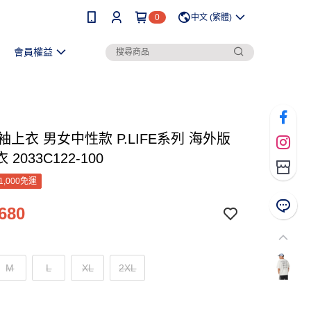
0
中文 (繁體)
會員權益
短袖上衣 男女中性款 P.LIFE系列 海外版
2033C122-100
1,000免運
680
M
L
XL
2XL