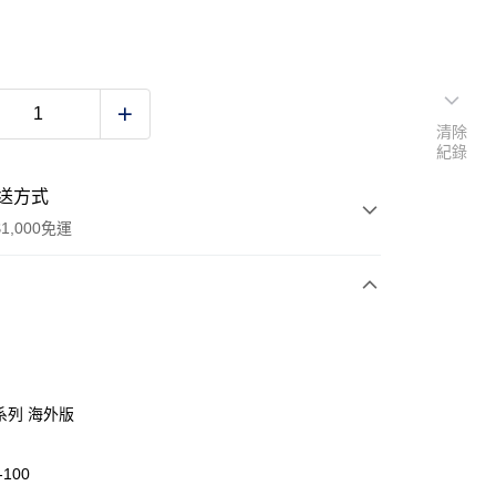
清除
紀錄
送方式
1,000免運
次付款
期付款
0 利率 每期
NT$560
21家銀行
FE系列 海外版
庫商業銀行
第一商業銀行
業銀行
彰化商業銀行
-100
業儲蓄銀行
台北富邦商業銀行