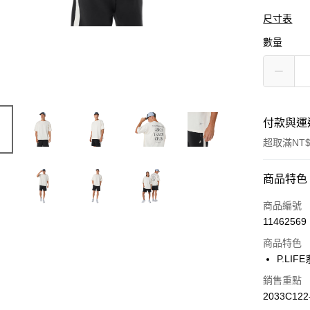
尺寸表
數量
付款與運
超取滿NT$
付款方式
商品特色
信用卡一
商品編號
11462569
信用卡分
商品特色
3 期 
P.LI
合作金
LINE Pay
銷售重點
華南商
2033C122
上海商