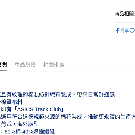
國泰世
運送方式
臺灣中
商品相關分
匯豐（
付款後全家
聯邦商
作天到貨
服飾配件｜A
元大商
分享
每筆NT$6
玉山商
服飾配件｜A
台新國
付款後萊爾
男性｜Me
台灣樂
工作天到
女性｜Wo
每筆NT$6
說明
商品規格
相關推薦
主題精選｜Se
付款後7-
服飾配件｜A
作天到貨
每筆NT$6
乾且有紋理的棉混紡針織布製成，帶來日常舒適感
黑貓宅急便
磅棉質布料
每筆NT$1
印有「ASICS Track Club」
品選用符合道德規範來源的棉花製成，推動更永續的生產
鬆剪裁，海外版型
：60%棉 40%聚酯纖維