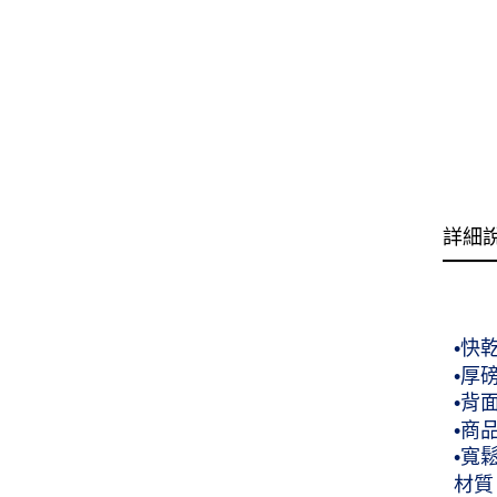
詳細
•快
•厚
•背面
•商
•寬
材質