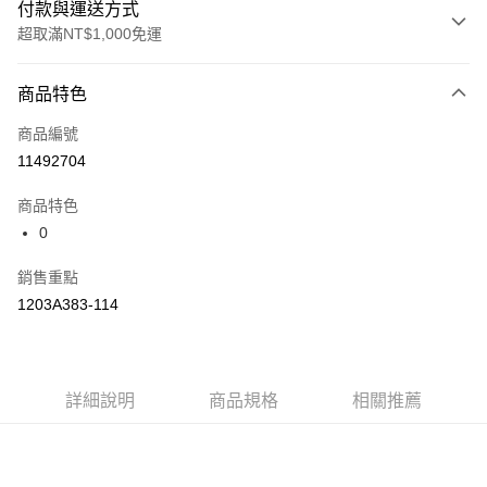
付款與運送方式
超取滿NT$1,000免運
付款方式
商品特色
信用卡一次付款
商品編號
信用卡分期付款
11492704
3 期 0 利率 每期
NT$1,426
21家銀行
商品特色
合作金庫商業銀行
第一商業銀行
LINE Pay
0
華南商業銀行
彰化商業銀行
上海商業儲蓄銀行
台北富邦商業銀行
運送方式
銷售重點
國泰世華商業銀行
兆豐國際商業銀行
1203A383-114
臺灣中小企業銀行
台中商業銀行
付款後全家取貨(僅限台灣本島，離島恕不配送) 預計5-7個工
匯豐（台灣）商業銀行
華泰商業銀行
作天到貨
聯邦商業銀行
遠東國際商業銀行
每筆NT$60，滿NT$1,000(含以上)免運費
元大商業銀行
永豐商業銀行
玉山商業銀行
詳細說明
商品規格
星展（台灣）商業銀行
相關推薦
付款後萊爾富取貨(僅限台灣本島，離島恕不配送) 預計5-7個
台新國際商業銀行
中國信託商業銀行
工作天到貨
台灣樂天信用卡公司
每筆NT$60，滿NT$1,000(含以上)免運費