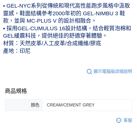
付款後7-11取貨(僅限台灣本島，離島恕不配送) 預計5-7個工
• GEL-NYC系列從傳統和現代高性能跑步風格中汲取
靈感，鞋面結構參考2000年初的 GEL-NIMBU 3 鞋
作天到貨
款，並與 MC-PLUS V 的設計相融合。
每筆NT$60，滿NT$1,000(含以上)免運費
• 採用GEL-CUMULUS 16設計結構，結合輕質泡棉和
黑貓宅急便 (僅限台灣本島，離島恕不配送) 預計2-3個工作天到貨
GEL緩震科技，提供絕佳的舒適穿著體驗。
每筆NT$120，滿NT$1,500(含以上)免運費
材質：天然皮革/人工皮革/合成纖維/膠底
產地：印尼
顯示電腦版詳細說明
商品規格
顏色
CREAM/CEMENT GREY
客服