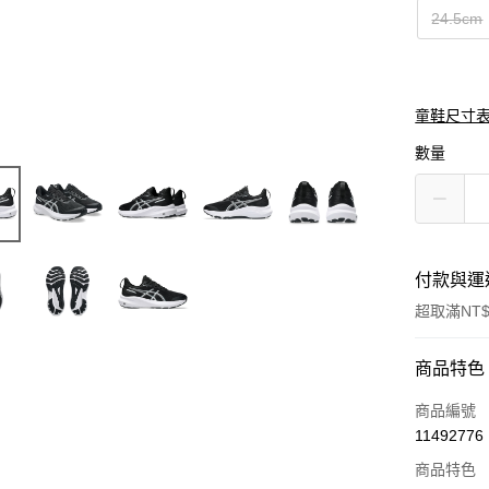
24.5cm
童鞋尺寸
數量
付款與運
超取滿NT$
付款方式
商品特色
信用卡一
商品編號
11492776
信用卡分
商品特色
3 期 