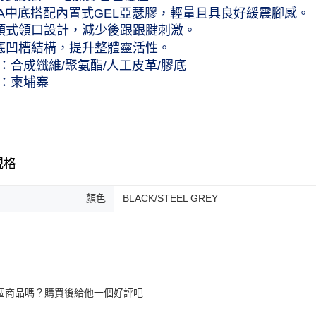
EVA中底搭配內置式GEL亞瑟膠，輕量且具良好緩震腳感。
後傾式領口設計，減少後跟跟腱刺激。
大底凹槽結構，提升整體靈活性。
：合成纖維/聚氨酯/人工皮革/膠底
：柬埔寨
規格
顏色
BLACK/STEEL GREY
個商品嗎？購買後給他一個好評吧