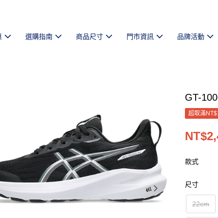
惠
選購指南
商品尺寸
門市資訊
品牌活動
GT-10
超取滿NT$
NT$2,
款式
尺寸
22cm