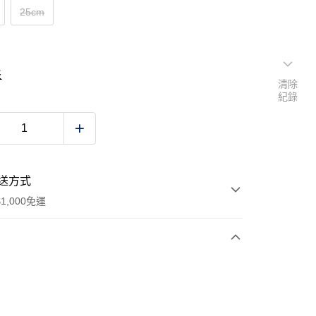
25cm
表
清除
紀錄
送方式
1,000免運
次付款
期付款
0 利率 每期
NT$826
21家銀行