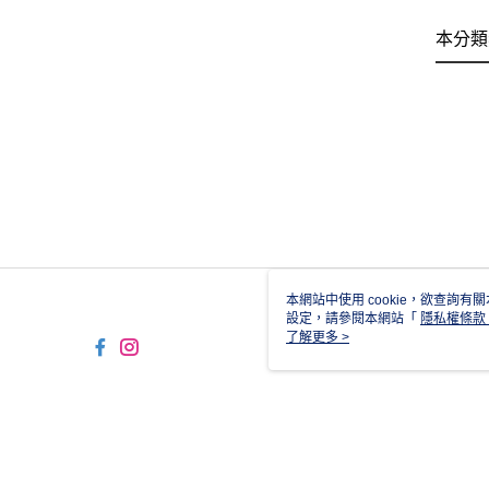
本分類
本網站中使用 cookie，欲查詢有關
設定，請參閱本網站「
隱私權條款
使用 cookie。
了解更多 >