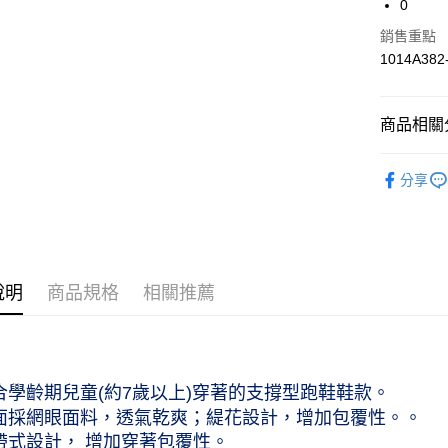
0
合作金
LINE Pay
銷售重點
華南商
1014A382
上海商
國泰世
運送方式
臺灣中
商品相關分
匯豐（
付款後全家
聯邦商
作天到貨
兒童商品｜K
元大商
分享
每筆NT$6
玉山商
兒童商品｜K
台新國
付款後萊爾
兒童商品｜K
台灣樂
工作天到
兒童商品｜K
每筆NT$6
說明
商品規格
相關推薦
付款後7-
作天到貨
每筆NT$6
適合學齡期兒童(約7歲以上)穿著的支撐型跑鞋鞋款。
黑貓宅急便
鞋面採網眼面料，透氣乾爽；緹花設計，增加包覆性。。
每筆NT$1
綁帶式設計， 增加穿著包覆性。