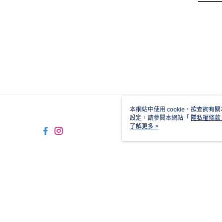
本網站中使用 cookie，欲查詢有關
設定，請參閱本網站「
隱私權條款
使用 cookie。
了解更多 >
TYO-TW-MWEBG131 Web2.
© 2026 by 台灣亞瑟士股份有限公司