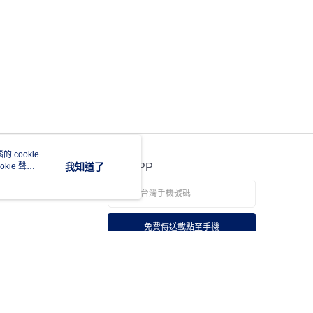
 cookie
kie 聲明
我知道了
官方APP
免費傳送載點至手機
若接到可疑電話，請洽詢165反詐騙專線
本站最佳瀏覽環境請使用 Google Chrome、Firefox 或 Edge 以上版本