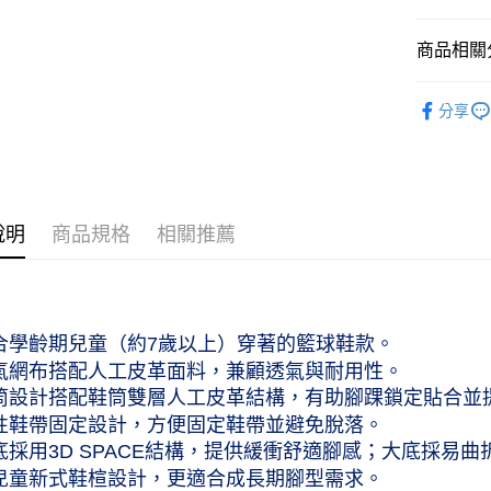
國泰世
運送方式
臺灣中
商品相關分
匯豐（
付款後全家
聯邦商
作天到貨
兒童商品｜K
元大商
分享
每筆NT$6
玉山商
球類運動｜S
台新國
付款後萊爾
台灣樂
工作天到
每筆NT$6
說明
商品規格
相關推薦
付款後7-
作天到貨
每筆NT$6
適合學齡期兒童（約7歲以上）穿著的籃球鞋款。
黑貓宅急便
透氣網布搭配人工皮革面料，兼顧透氣與耐用性。
每筆NT$1
高筒設計搭配鞋筒雙層人工皮革結構，有助腳踝鎖定貼合並
彈性鞋帶固定設計，方便固定鞋帶並避免脫落。
中底採用3D SPACE結構，提供緩衝舒適腳感；大底採
採兒童新式鞋楦設計，更適合成長期腳型需求。