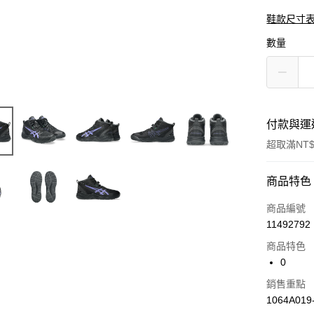
鞋款尺寸
數量
付款與運
超取滿NT$
付款方式
商品特色
信用卡一
商品編號
11492792
信用卡分
商品特色
3 期 
0
合作金
LINE Pay
銷售重點
華南商
1064A019
上海商