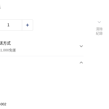
表
清除
紀錄
送方式
1,000免運
次付款
期付款
0 利率 每期
NT$860
21家銀行
庫商業銀行
第一商業銀行
業銀行
彰化商業銀行
-002
業儲蓄銀行
台北富邦商業銀行