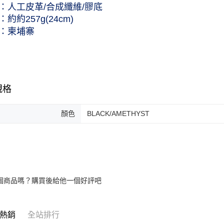
：人工皮革/合成纖維/膠底
約約257g(24cm)
：柬埔寨
規格
顏色
BLACK/AMETHYST
個商品嗎？購買後給他一個好評吧
熱銷
全站排行