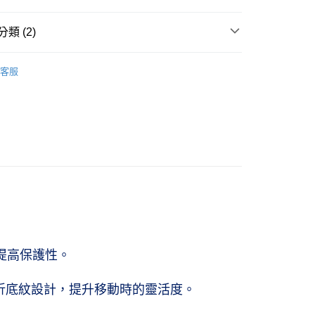
華商業銀行
兆豐國際商業銀行
小企業銀行
台中商業銀行
類 (2)
台灣）商業銀行
華泰商業銀行
取貨(僅限台灣本島，離島恕不配送) 預計5-7個工
業銀行
遠東國際商業銀行
ids
兒童｜球類運動鞋
業銀行
永豐商業銀行
客服
0，滿NT$1,000(含以上)免運費
業銀行
星展（台灣）商業銀行
ports
兒童球類運動鞋
際商業銀行
中國信託商業銀行
富取貨(僅限台灣本島，離島恕不配送) 預計5-7個
天信用卡公司
貨
0，滿NT$1,000(含以上)免運費
11取貨(僅限台灣本島，離島恕不配送) 預計5-7個工
0，滿NT$1,000(含以上)免運費
 (僅限台灣本島，離島恕不配送) 預計2-3個工作天到貨
20，滿NT$1,500(含以上)免運費
提高保護性。
易曲折底紋設計，提升移動時的靈活度。