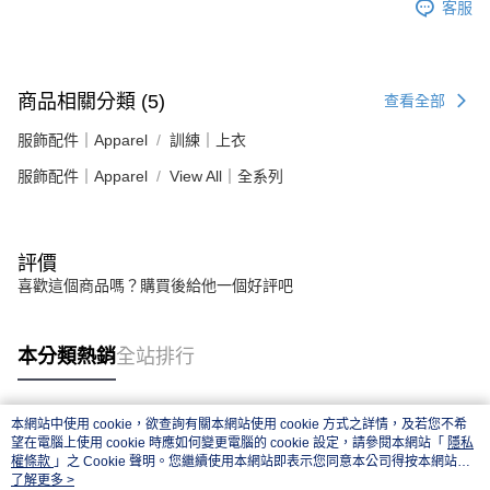
客服
商品相關分類 (5)
查看全部
服飾配件｜Apparel
訓練｜上衣
服飾配件｜Apparel
View All｜全系列
評價
喜歡這個商品嗎？購買後給他一個好評吧
本分類熱銷
全站排行
本網站中使用 cookie，欲查詢有關本網站使用 cookie 方式之詳情，及若您不希
熱門標籤
望在電腦上使用 cookie 時應如何變更電腦的 cookie 設定，請參閱本網站「
隱私
權條款
」之 Cookie 聲明。您繼續使用本網站即表示您同意本公司得按本網站使
用條款之 Cookie 聲明使用 cookie。
了解更多 >