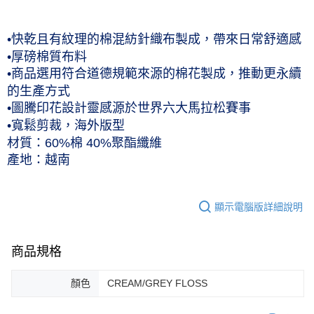
每筆NT$60，滿NT$1,000(含以上)免運費
付款後7-11取貨(僅限台灣本島，離島恕不配送) 預計5-7個工
•快乾且有紋理的棉混紡針織布製成，帶來日常舒適感
作天到貨
•厚磅棉質布料
•商品選用符合道德規範來源的棉花製成，推動更永續
每筆NT$60，滿NT$1,000(含以上)免運費
的生產方式
黑貓宅急便 (僅限台灣本島，離島恕不配送) 預計2-3個工作天到貨
•圖騰印花設計靈感源於世界六大馬拉松賽事
每筆NT$120，滿NT$1,500(含以上)免運費
•寬鬆剪裁，海外版型
材質：60%棉 40%聚酯纖維
產地：越南
顯示電腦版詳細說明
商品規格
顏色
CREAM/GREY FLOSS