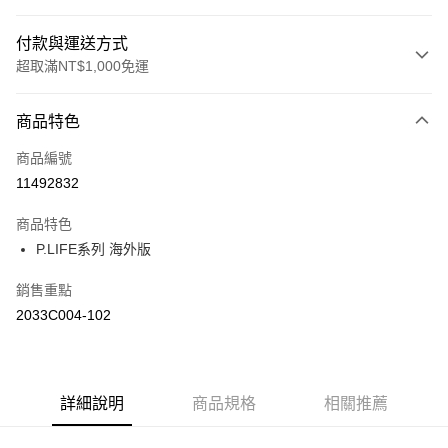
付款與運送方式
超取滿NT$1,000免運
付款方式
商品特色
信用卡一次付款
商品編號
信用卡分期付款
11492832
3 期 0 利率 每期
NT$560
21家銀行
商品特色
合作金庫商業銀行
第一商業銀行
LINE Pay
P.LIFE系列 海外版
華南商業銀行
彰化商業銀行
上海商業儲蓄銀行
台北富邦商業銀行
運送方式
銷售重點
國泰世華商業銀行
兆豐國際商業銀行
2033C004-102
臺灣中小企業銀行
台中商業銀行
付款後全家取貨(僅限台灣本島，離島恕不配送) 預計5-7個工
匯豐（台灣）商業銀行
華泰商業銀行
作天到貨
聯邦商業銀行
遠東國際商業銀行
每筆NT$60，滿NT$1,000(含以上)免運費
元大商業銀行
永豐商業銀行
玉山商業銀行
詳細說明
商品規格
星展（台灣）商業銀行
相關推薦
付款後萊爾富取貨(僅限台灣本島，離島恕不配送) 預計5-7個
台新國際商業銀行
中國信託商業銀行
工作天到貨
台灣樂天信用卡公司