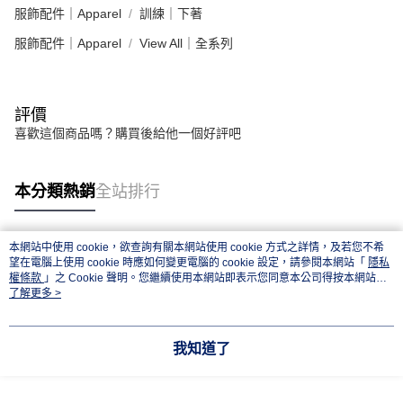
服飾配件｜Apparel
訓練｜下著
服飾配件｜Apparel
View All｜全系列
評價
喜歡這個商品嗎？購買後給他一個好評吧
本分類熱銷
全站排行
本網站中使用 cookie，欲查詢有關本網站使用 cookie 方式之詳情，及若您不希
熱門標籤
望在電腦上使用 cookie 時應如何變更電腦的 cookie 設定，請參閱本網站「
隱私
權條款
」之 Cookie 聲明。您繼續使用本網站即表示您同意本公司得按本網站使
用條款之 Cookie 聲明使用 cookie。
了解更多 >
我知道了