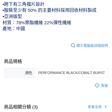
•跨下有三角襠片設計
黑貓宅急便 (僅限台灣本島，離島恕不配送) 預計2-3個工作天到貨
•服裝至少有 50% 的主要材料採用回收材料製成
每筆NT$120，滿NT$1,500(含以上)免運費
•亞洲版型
材質：78%聚酯纖維 22%彈性纖維
產地：中國
顯示電腦版詳細說明
商品規格
顏色
PERFORMANCE BLACK/COBALT BURST
客服
商品相關分類 (3)
查看全部