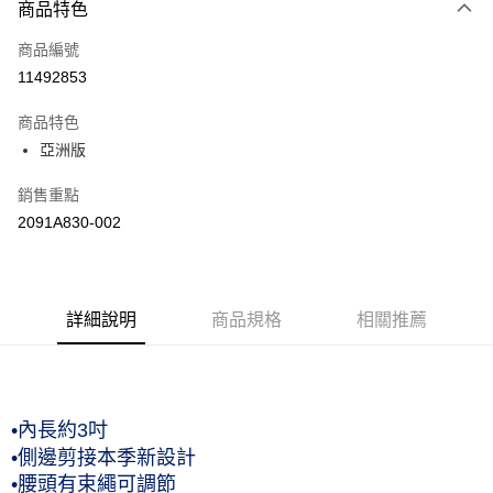
商品特色
信用卡一次付款
商品編號
信用卡分期付款
11492853
3 期 0 利率 每期
NT$460
21家銀行
商品特色
合作金庫商業銀行
第一商業銀行
LINE Pay
亞洲版
華南商業銀行
彰化商業銀行
上海商業儲蓄銀行
台北富邦商業銀行
運送方式
銷售重點
國泰世華商業銀行
兆豐國際商業銀行
2091A830-002
臺灣中小企業銀行
台中商業銀行
付款後全家取貨(僅限台灣本島，離島恕不配送) 預計5-7個工
匯豐（台灣）商業銀行
華泰商業銀行
作天到貨
聯邦商業銀行
遠東國際商業銀行
每筆NT$60，滿NT$1,000(含以上)免運費
元大商業銀行
永豐商業銀行
玉山商業銀行
詳細說明
商品規格
星展（台灣）商業銀行
相關推薦
付款後萊爾富取貨(僅限台灣本島，離島恕不配送) 預計5-7個
台新國際商業銀行
中國信託商業銀行
工作天到貨
台灣樂天信用卡公司
每筆NT$60，滿NT$1,000(含以上)免運費
付款後7-11取貨(僅限台灣本島，離島恕不配送) 預計5-7個工
•內長約3吋
作天到貨
•側邊剪接本季新設計
•腰頭有束繩可調節
每筆NT$60，滿NT$1,000(含以上)免運費