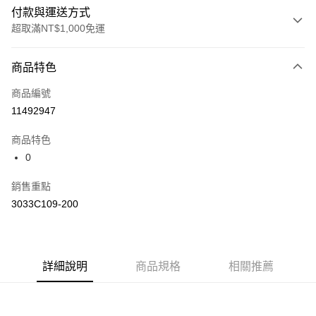
付款與運送方式
超取滿NT$1,000免運
付款方式
商品特色
信用卡一次付款
商品編號
信用卡分期付款
11492947
3 期 0 利率 每期
NT$73
21家銀行
商品特色
合作金庫商業銀行
第一商業銀行
LINE Pay
0
華南商業銀行
彰化商業銀行
上海商業儲蓄銀行
台北富邦商業銀行
運送方式
銷售重點
國泰世華商業銀行
兆豐國際商業銀行
3033C109-200
臺灣中小企業銀行
台中商業銀行
付款後全家取貨(僅限台灣本島，離島恕不配送) 預計5-7個工
匯豐（台灣）商業銀行
華泰商業銀行
作天到貨
聯邦商業銀行
遠東國際商業銀行
每筆NT$60，滿NT$1,000(含以上)免運費
元大商業銀行
永豐商業銀行
玉山商業銀行
詳細說明
商品規格
星展（台灣）商業銀行
相關推薦
付款後萊爾富取貨(僅限台灣本島，離島恕不配送) 預計5-7個
台新國際商業銀行
中國信託商業銀行
工作天到貨
台灣樂天信用卡公司
每筆NT$60，滿NT$1,000(含以上)免運費