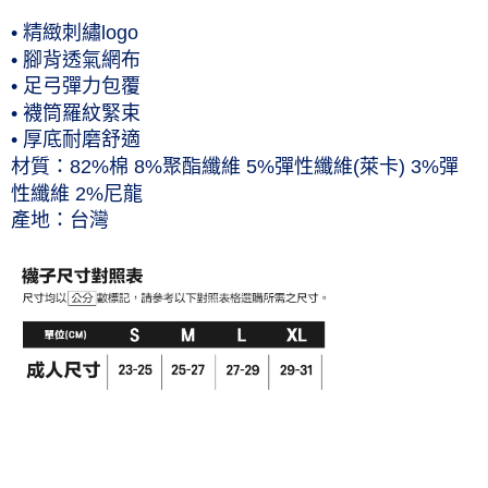
付款後7-11取貨(僅限台灣本島，離島恕不配送) 預計5-7個工
• 精緻刺繡logo
作天到貨
• 腳背透氣網布
• 足弓彈力包覆
每筆NT$60，滿NT$1,000(含以上)免運費
• 襪筒羅紋緊束
黑貓宅急便 (僅限台灣本島，離島恕不配送) 預計2-3個工作天到貨
• 厚底耐磨舒適
每筆NT$120，滿NT$1,500(含以上)免運費
材質：82%棉 8%聚酯纖維 5%彈性纖維(萊卡) 3%彈
性纖維 2%尼龍
產地：台灣