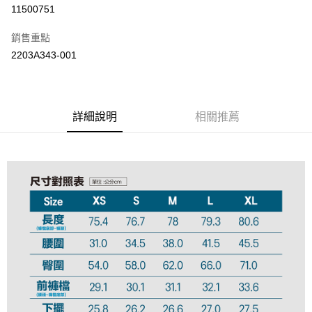
信用卡分期付款
11500751
3 期 0 利率 每期
NT$1,460
21家銀行
銷售重點
合作金庫商業銀行
第一商業銀行
LINE Pay
2203A343-001
華南商業銀行
彰化商業銀行
上海商業儲蓄銀行
台北富邦商業銀行
運送方式
國泰世華商業銀行
兆豐國際商業銀行
臺灣中小企業銀行
台中商業銀行
付款後全家取貨(僅限台灣本島，離島恕不配送) 預計5-7個工
詳細說明
相關推薦
匯豐（台灣）商業銀行
華泰商業銀行
作天到貨
聯邦商業銀行
遠東國際商業銀行
每筆NT$60，滿NT$1,000(含以上)免運費
元大商業銀行
永豐商業銀行
玉山商業銀行
星展（台灣）商業銀行
付款後萊爾富取貨(僅限台灣本島，離島恕不配送) 預計5-7個
台新國際商業銀行
中國信託商業銀行
工作天到貨
台灣樂天信用卡公司
每筆NT$60，滿NT$1,000(含以上)免運費
付款後7-11取貨(僅限台灣本島，離島恕不配送) 預計5-7個工
作天到貨
每筆NT$60，滿NT$1,000(含以上)免運費
黑貓宅急便 (僅限台灣本島，離島恕不配送) 預計2-3個工作天到貨
每筆NT$120，滿NT$1,500(含以上)免運費