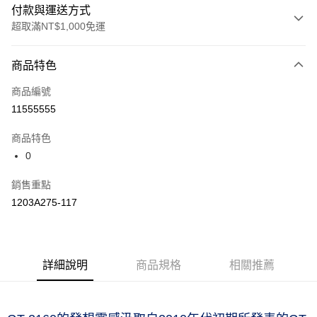
付款與運送方式
超取滿NT$1,000免運
付款方式
商品特色
信用卡一次付款
商品編號
信用卡分期付款
11555555
3 期 0 利率 每期
NT$1,193
21家銀行
商品特色
合作金庫商業銀行
第一商業銀行
LINE Pay
0
華南商業銀行
彰化商業銀行
上海商業儲蓄銀行
台北富邦商業銀行
運送方式
銷售重點
國泰世華商業銀行
兆豐國際商業銀行
1203A275-117
臺灣中小企業銀行
台中商業銀行
付款後全家取貨(僅限台灣本島，離島恕不配送) 預計5-7個工
匯豐（台灣）商業銀行
華泰商業銀行
作天到貨
聯邦商業銀行
遠東國際商業銀行
每筆NT$60，滿NT$1,000(含以上)免運費
元大商業銀行
永豐商業銀行
玉山商業銀行
詳細說明
商品規格
星展（台灣）商業銀行
相關推薦
付款後萊爾富取貨(僅限台灣本島，離島恕不配送) 預計5-7個
台新國際商業銀行
中國信託商業銀行
工作天到貨
台灣樂天信用卡公司
每筆NT$60，滿NT$1,000(含以上)免運費