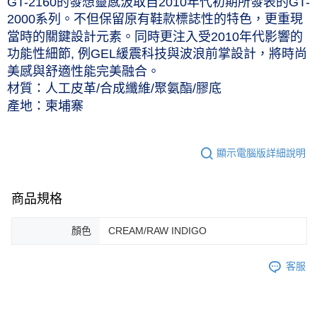
GT-2160的發想靈感汲取自2010年代初期所發表的GT-
付款後7-11取貨(僅限台灣本島，離島恕不配送) 預計5-7個工
2000系列。不但保留原有鞋款標誌性的特色，更重現
作天到貨
當時的關鍵設計元素。同時更注入受2010年代影響的
功能性細節, 例GEL緩震科技與波浪前掌設計，將時尚
每筆NT$60，滿NT$1,000(含以上)免運費
美感與舒適性能完美融合。
黑貓宅急便 (僅限台灣本島，離島恕不配送) 預計2-3個工作天到貨
材質：人工皮革/合成纖維/聚氨酯/膠底
每筆NT$120，滿NT$1,500(含以上)免運費
產地：柬埔寨
顯示電腦版詳細說明
商品規格
顏色
CREAM/RAW INDIGO
客服