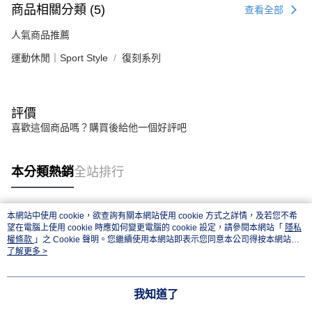
商品相關分類 (5)
查看全部
人氣商品推薦
運動休閒｜Sport Style
復刻系列
評價
喜歡這個商品嗎？購買後給他一個好評吧
本分類熱銷
全站排行
本網站中使用 cookie，欲查詢有關本網站使用 cookie 方式之詳情，及若您不希
熱門標籤
望在電腦上使用 cookie 時應如何變更電腦的 cookie 設定，請參閱本網站「
隱私
權條款
」之 Cookie 聲明。您繼續使用本網站即表示您同意本公司得按本網站使
用條款之 Cookie 聲明使用 cookie。
了解更多 >
我知道了