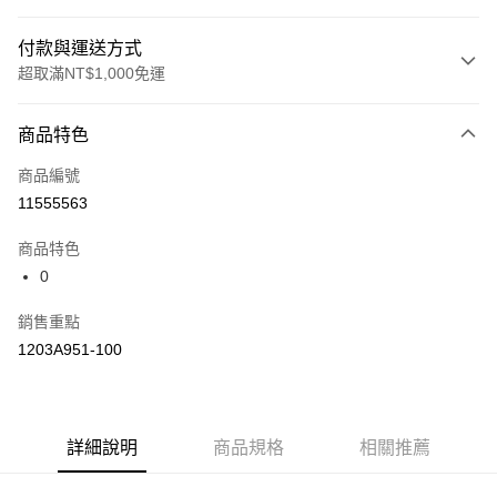
付款與運送方式
超取滿NT$1,000免運
付款方式
商品特色
信用卡一次付款
商品編號
信用卡分期付款
11555563
3 期 0 利率 每期
NT$1,160
21家銀行
商品特色
合作金庫商業銀行
第一商業銀行
LINE Pay
0
華南商業銀行
彰化商業銀行
上海商業儲蓄銀行
台北富邦商業銀行
運送方式
銷售重點
國泰世華商業銀行
兆豐國際商業銀行
1203A951-100
臺灣中小企業銀行
台中商業銀行
付款後全家取貨(僅限台灣本島，離島恕不配送) 預計5-7個工
匯豐（台灣）商業銀行
華泰商業銀行
作天到貨
聯邦商業銀行
遠東國際商業銀行
每筆NT$60，滿NT$1,000(含以上)免運費
元大商業銀行
永豐商業銀行
玉山商業銀行
詳細說明
商品規格
星展（台灣）商業銀行
相關推薦
付款後萊爾富取貨(僅限台灣本島，離島恕不配送) 預計5-7個
台新國際商業銀行
中國信託商業銀行
工作天到貨
台灣樂天信用卡公司