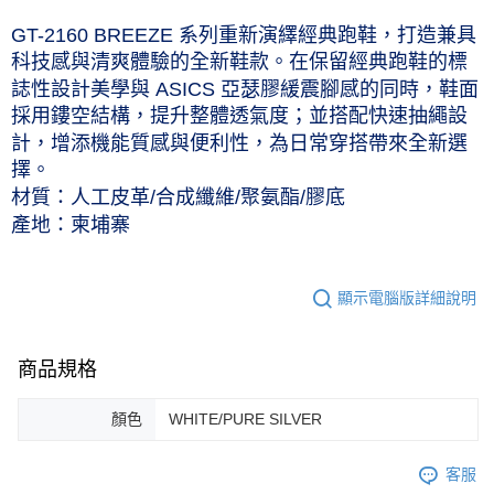
每筆NT$60，滿NT$1,000(含以上)免運費
GT-2160 BREEZE 系列重新演繹經典跑鞋，打造兼具
付款後7-11取貨(僅限台灣本島，離島恕不配送) 預計5-7個工
科技感與清爽體驗的全新鞋款。在保留經典跑鞋的標
作天到貨
誌性設計美學與 ASICS 亞瑟膠緩震腳感的同時，鞋面
採用鏤空結構，提升整體透氣度；並搭配快速抽繩設
每筆NT$60，滿NT$1,000(含以上)免運費
計，增添機能質感與便利性，為日常穿搭帶來全新選
黑貓宅急便 (僅限台灣本島，離島恕不配送) 預計2-3個工作天到貨
擇。
每筆NT$120，滿NT$1,500(含以上)免運費
材質：人工皮革/合成纖維/聚氨酯/膠底
產地：柬埔寨
顯示電腦版詳細說明
商品規格
顏色
WHITE/PURE SILVER
客服