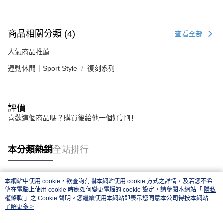
商品相關分類 (4)
查看全部
人氣商品推薦
運動休閒｜Sport Style
復刻系列
評價
喜歡這個商品嗎？購買後給他一個好評吧
本分類熱銷
全站排行
本網站中使用 cookie，欲查詢有關本網站使用 cookie 方式之詳情，及若您不希
熱門標籤
望在電腦上使用 cookie 時應如何變更電腦的 cookie 設定，請參閱本網站「
隱私
權條款
」之 Cookie 聲明。您繼續使用本網站即表示您同意本公司得按本網站使
用條款之 Cookie 聲明使用 cookie。
了解更多 >