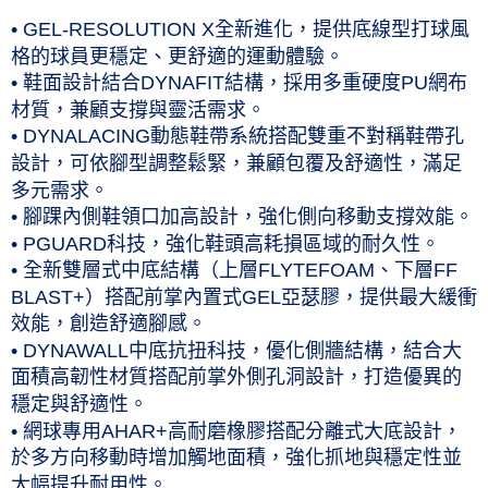
付款後7-11取貨(僅限台灣本島，離島恕不配送) 預計5-7個工
• GEL-RESOLUTION X全新進化，提供底線型打球風
作天到貨
格的球員更穩定、更舒適的運動體驗。
• 鞋面設計結合DYNAFIT結構，採用多重硬度PU網布
每筆NT$60，滿NT$1,000(含以上)免運費
材質，兼顧支撐與靈活需求。
黑貓宅急便 (僅限台灣本島，離島恕不配送) 預計2-3個工作天到貨
• DYNALACING動態鞋帶系統搭配雙重不對稱鞋帶孔
每筆NT$120，滿NT$1,500(含以上)免運費
設計，可依腳型調整鬆緊，兼顧包覆及舒適性，滿足
多元需求。
• 腳踝內側鞋領口加高設計，強化側向移動支撐效能。
• PGUARD科技，強化鞋頭高耗損區域的耐久性。
• 全新雙層式中底結構（上層FLYTEFOAM、下層FF
BLAST+）搭配前掌內置式GEL亞瑟膠，提供最大緩衝
效能，創造舒適腳感。
• DYNAWALL中底抗扭科技，優化側牆結構，結合大
面積高韌性材質搭配前掌外側孔洞設計，打造優異的
穩定與舒適性。
• 網球專用AHAR+高耐磨橡膠搭配分離式大底設計，
於多方向移動時增加觸地面積，強化抓地與穩定性並
大幅提升耐用性。