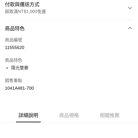
付款與運送方式
超取滿NT$1,000免運
付款方式
商品特色
信用卡一次付款
商品編號
信用卡分期付款
11555620
3 期 0 利率 每期
NT$1,526
21家銀行
商品特色
合作金庫商業銀行
第一商業銀行
LINE Pay
陽光雙賽
華南商業銀行
彰化商業銀行
上海商業儲蓄銀行
台北富邦商業銀行
運送方式
銷售重點
國泰世華商業銀行
兆豐國際商業銀行
1041A481-700
臺灣中小企業銀行
台中商業銀行
付款後全家取貨(僅限台灣本島，離島恕不配送) 預計5-7個工
匯豐（台灣）商業銀行
華泰商業銀行
作天到貨
聯邦商業銀行
遠東國際商業銀行
每筆NT$60，滿NT$1,000(含以上)免運費
元大商業銀行
永豐商業銀行
玉山商業銀行
詳細說明
商品規格
星展（台灣）商業銀行
相關推薦
付款後萊爾富取貨(僅限台灣本島，離島恕不配送) 預計5-7個
台新國際商業銀行
中國信託商業銀行
工作天到貨
台灣樂天信用卡公司
每筆NT$60，滿NT$1,000(含以上)免運費