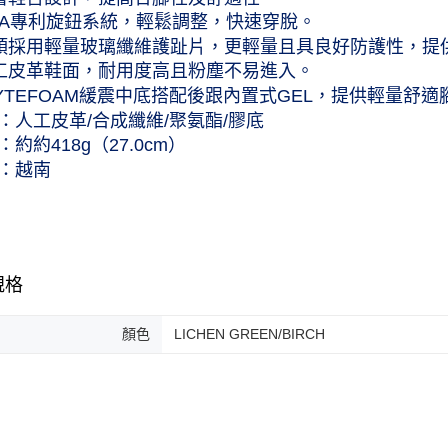
每筆NT$1
BOA專利旋鈕系統，輕鬆調整，快速穿脫。
鞋頭採用輕量玻璃纖維護趾片，更輕量且具良好防護性，提
人工皮革鞋面，耐用度高且粉塵不易進入。
FLYTEFOAM緩震中底搭配後跟內置式GEL，提供輕量舒適
：人工皮革/合成纖維/聚氨酯/膠底
：約約418g（27.0cm）
：越南
規格
顏色
LICHEN GREEN/BIRCH