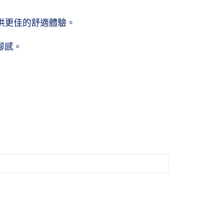
20，滿NT$1,500(含以上)免運費
供更佳的舒適體驗。
腳感。