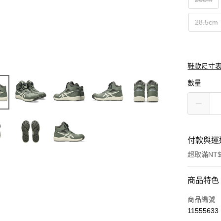
28.5cm
鞋款尺寸
數量
付款與運
超取滿NT$
付款方式
商品特色
信用卡一
商品編號
11555633
信用卡分