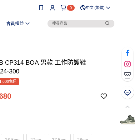
0
中文 (繁體)
會員權益
OB CP314 BOA 男款 工作防護鞋
24-300
1,000免運
680
26.5cm
27cm
27.5cm
28cm