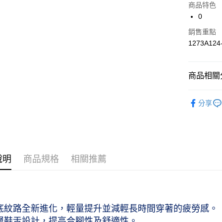
商品特色
3 期 
0
合作金
LINE Pay
銷售重點
華南商
1273A124
上海商
國泰世
運送方式
臺灣中
商品相關分
匯豐（
付款後全家
聯邦商
作天到貨
人氣商品
元大商
分享
每筆NT$6
玉山商
工作防護鞋｜
台新國
付款後萊爾
工作防護鞋｜
台灣樂
工作天到
工作防護鞋｜
每筆NT$6
說明
商品規格
相關推薦
付款後7-
作天到貨
每筆NT$6
大底紋路全新進化，輕量提升並減輕長時間穿著的疲勞感。
黑貓宅急便
雙層鞋舌設計，提高合腳性及舒適性。