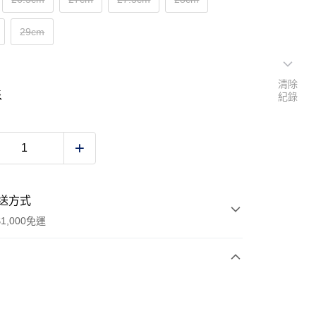
29cm
清除
表
紀錄
送方式
1,000免運
次付款
期付款