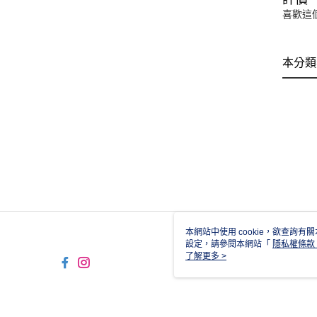
喜歡這
本分類
本網站中使用 cookie，欲查詢有關
設定，請參閱本網站「
隱私權條款
使用 cookie。
了解更多 >