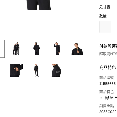
尺寸表
數量
付款與運
超取滿NT$
付款方式
商品特色
信用卡一
商品編號
11555666
信用卡分
商品特色
3 期 
抗UV 
合作金
LINE Pay
銷售重點
華南商
2033C022
上海商