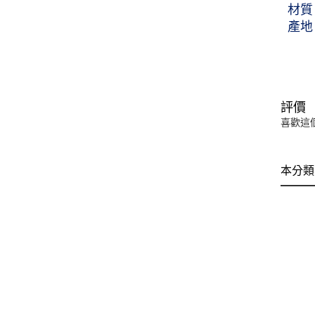
材質
產地
評價
喜歡這
本分類