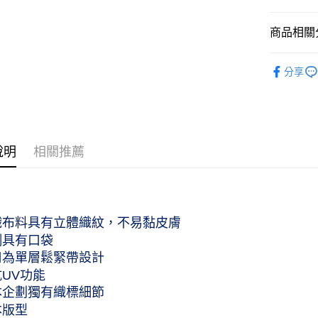
國泰世
運送方式
臺灣中
商品相關分
匯豐（
付款後全家
聯邦商
作天到貨
服飾配件｜A
元大商
分享
每筆NT$6
玉山商
服飾配件｜A
台新國
付款後萊爾
男性｜Me
台灣樂
工作天到
女性｜Wo
每筆NT$6
說明
相關推薦
付款後7-
作天到貨
每筆NT$6
織布料具有立體織紋，不易黏皮膚
黑貓宅急便
側具有口袋
每筆NT$1
口為單層鬆緊帶設計
抗UV功能
本企劃獨有織標細節
本版型