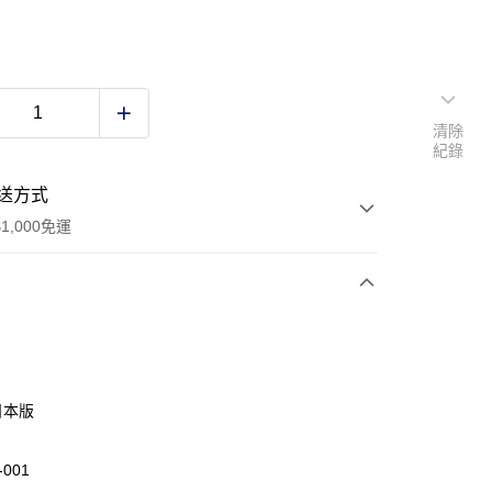
清除
紀錄
送方式
1,000免運
次付款
期付款
0 利率 每期
NT$726
21家銀行
日本版
庫商業銀行
第一商業銀行
業銀行
彰化商業銀行
-001
業儲蓄銀行
台北富邦商業銀行