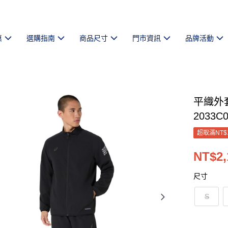
惠
選購指南
商品尺寸
門市資訊
品牌活動
平織外
2033C0
超取滿NT$
NT$2,
尺寸
S