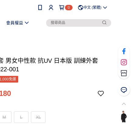
0
中文 (繁體)
會員權益
套 男女中性款 抗UV 日本版 訓練外套
22-001
1,000免運
180
M
L
XL