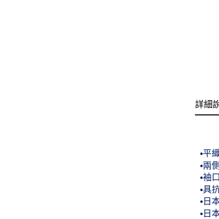
詳細
•平
•兩
•袖
•具
•日
•日