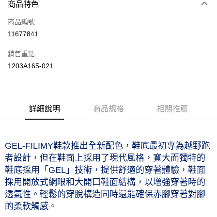
商品特色
信用卡一次付款
商品編號
信用卡分期付款
11677841
3 期 0 利率 每期
NT$1,060
21家銀行
銷售重點
合作金庫商業銀行
第一商業銀行
LINE Pay
1203A165-021
華南商業銀行
彰化商業銀行
上海商業儲蓄銀行
台北富邦商業銀行
運送方式
國泰世華商業銀行
兆豐國際商業銀行
臺灣中小企業銀行
台中商業銀行
黑貓宅急便 (僅限台灣本島，離島恕不配送) 預計2-3個工作天到貨
詳細說明
商品規格
相關推薦
匯豐（台灣）商業銀行
華泰商業銀行
每筆NT$120，滿NT$1,500(含以上)免運費
聯邦商業銀行
遠東國際商業銀行
元大商業銀行
永豐商業銀行
玉山商業銀行
星展（台灣）商業銀行
GEL-FILIMY鞋款推出全新配色，鞋底最初專為越野跑
台新國際商業銀行
中國信託商業銀行
者設計，但在鞋面上採用了現代風格，寬大而獨特的
台灣樂天信用卡公司
鞋底採用「GEL」技術，提供舒適的穿著體驗，鞋面
採用開放式網眼和大開口鞋面結構，以增強穿著時的
透氣性。輕鬆的穿脫構造同時還能確保赤腳穿著對腳
的柔軟觸感。