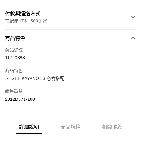
付款與運送方式
宅配滿NT$1,500免運
付款方式
商品特色
信用卡一次付款
商品編號
信用卡分期付款
11790388
3 期 0 利率 每期
NT$426
21家銀行
商品特色
合作金庫商業銀行
第一商業銀行
LINE Pay
GEL-KAYANO 33 必備搭配
華南商業銀行
彰化商業銀行
上海商業儲蓄銀行
台北富邦商業銀行
運送方式
銷售重點
國泰世華商業銀行
兆豐國際商業銀行
2012D371-100
臺灣中小企業銀行
台中商業銀行
黑貓宅急便 (僅限台灣本島，離島恕不配送) 預計2-3個工作天到貨
匯豐（台灣）商業銀行
華泰商業銀行
每筆NT$120，滿NT$1,500(含以上)免運費
聯邦商業銀行
遠東國際商業銀行
元大商業銀行
永豐商業銀行
玉山商業銀行
詳細說明
商品規格
星展（台灣）商業銀行
相關推薦
台新國際商業銀行
中國信託商業銀行
台灣樂天信用卡公司