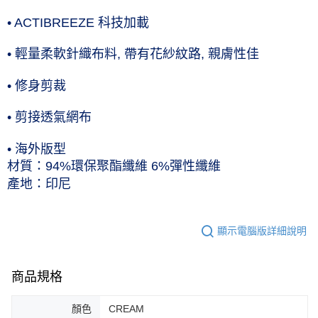
• ACTIBREEZE 科技加載
• 輕量柔軟針織布料, 帶有花紗紋路, 親膚性佳
• 修身剪裁
• 剪接透氣網布
• 海外版型
材質：94%環保聚酯纖維 6%彈性纖維
產地：印尼
顯示電腦版詳細說明
商品規格
顏色
CREAM