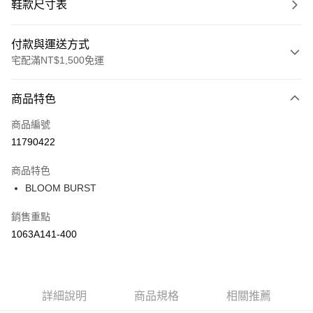
鞋款尺寸表
付款與運送方式
宅配滿NT$1,500免運
付款方式
商品特色
信用卡一次付款
商品編號
信用卡分期付款
11790422
3 期 0 利率 每期
NT$1,660
21家銀行
商品特色
合作金庫商業銀行
第一商業銀行
LINE Pay
BLOOM BURST
華南商業銀行
彰化商業銀行
上海商業儲蓄銀行
台北富邦商業銀行
運送方式
銷售重點
國泰世華商業銀行
兆豐國際商業銀行
1063A141-400
臺灣中小企業銀行
台中商業銀行
黑貓宅急便 (僅限台灣本島，離島恕不配送) 預計2-3個工作天到貨
匯豐（台灣）商業銀行
華泰商業銀行
每筆NT$120，滿NT$1,500(含以上)免運費
聯邦商業銀行
遠東國際商業銀行
元大商業銀行
永豐商業銀行
玉山商業銀行
詳細說明
商品規格
星展（台灣）商業銀行
相關推薦
台新國際商業銀行
中國信託商業銀行