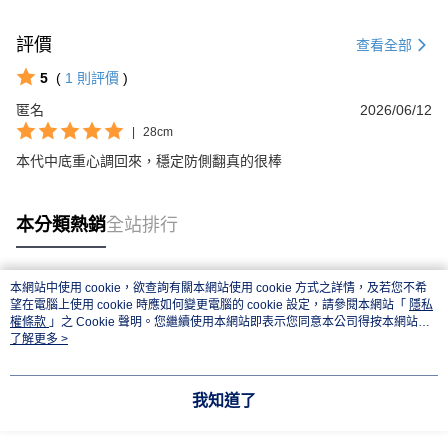
評價
查看全部
5
(
1
則評價
)
匿名
2026/06/12
|
28cm
本代中底重心調回來，穩定防側翻真的很棒
本分類熱銷
全站排行
本網站中使用 cookie，欲查詢有關本網站使用 cookie 方式之詳情，及若您不希
熱門標籤
望在電腦上使用 cookie 時應如何變更電腦的 cookie 設定，請參閱本網站「
隱私
權條款
」之 Cookie 聲明。您繼續使用本網站即表示您同意本公司得按本網站使
用條款之 Cookie 聲明使用 cookie。
了解更多 >
我知道了