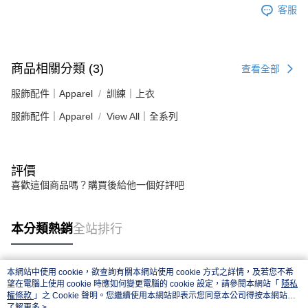
客服
商品相關分類 (3)
查看全部
服飾配件｜Apparel
訓練｜上衣
服飾配件｜Apparel
View All｜全系列
評價
喜歡這個商品嗎？購買後給他一個好評吧
本分類熱銷
全站排行
本網站中使用 cookie，欲查詢有關本網站使用 cookie 方式之詳情，及若您不希
熱門標籤
望在電腦上使用 cookie 時應如何變更電腦的 cookie 設定，請參閱本網站「
隱私
權條款
」之 Cookie 聲明。您繼續使用本網站即表示您同意本公司得按本網站使
用條款之 Cookie 聲明使用 cookie。
了解更多 >