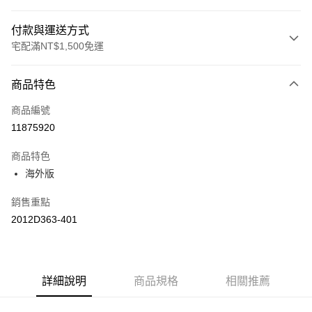
付款與運送方式
宅配滿NT$1,500免運
付款方式
商品特色
信用卡一次付款
商品編號
運送方式
11875920
黑貓宅急便 (僅限台灣本島，離島恕不配送) 預計2-3個工作天到貨
商品特色
每筆NT$120，滿NT$1,500(含以上)免運費
海外版
銷售重點
2012D363-401
詳細說明
商品規格
相關推薦