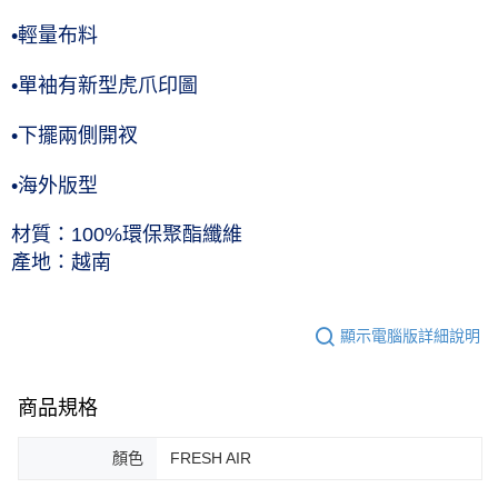
•輕量布料
•單袖有新型虎爪印圖
•下擺兩側開衩
•海外版型
材質：100%環保聚酯纖維
產地：越南
顯示電腦版詳細說明
商品規格
顏色
FRESH AIR