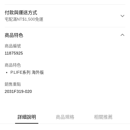
付款與運送方式
宅配滿NT$1,500免運
付款方式
商品特色
信用卡一次付款
商品編號
運送方式
11875925
黑貓宅急便 (僅限台灣本島，離島恕不配送) 預計2-3個工作天到貨
商品特色
每筆NT$120，滿NT$1,500(含以上)免運費
P.LIFE系列 海外版
銷售重點
2031F319-020
詳細說明
商品規格
相關推薦