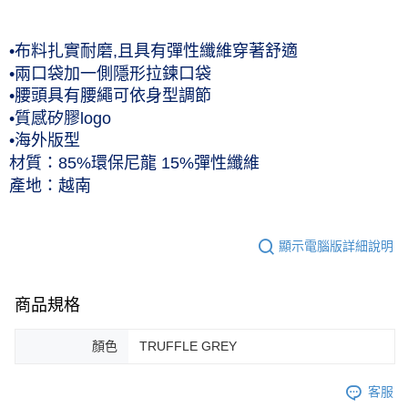
•布料扎實耐磨,且具有彈性纖維穿著舒適
•兩口袋加一側隱形拉鍊口袋
•腰頭具有腰繩可依身型調節
•質感矽膠logo
•海外版型
材質：85%環保尼龍 15%彈性纖維
產地：越南
顯示電腦版詳細說明
商品規格
顏色
TRUFFLE GREY
客服