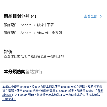
商品相關分類 (4)
查看全部
服飾配件｜Apparel
訓練｜下著
服飾配件｜Apparel
View All｜全系列
評價
喜歡這個商品嗎？購買後給他一個好評吧
本分類熱銷
全站排行
本網站中使用 cookie，欲查詢有關本網站使用 cookie 方式之詳情，及若您不希
熱門標籤
望在電腦上使用 cookie 時應如何變更電腦的 cookie 設定，請參閱本網站「
隱私
權條款
」之 Cookie 聲明。您繼續使用本網站即表示您同意本公司得按本網站使
用條款之 Cookie 聲明使用 cookie。
了解更多 >