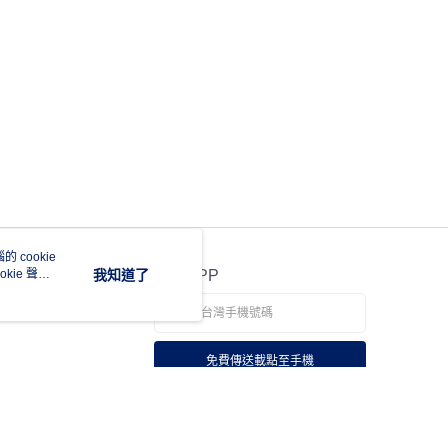
 cookie
kie 聲明
我知道了
官方APP
免費傳送載點至手機
若接到可疑電話，請洽詢165反詐騙專線