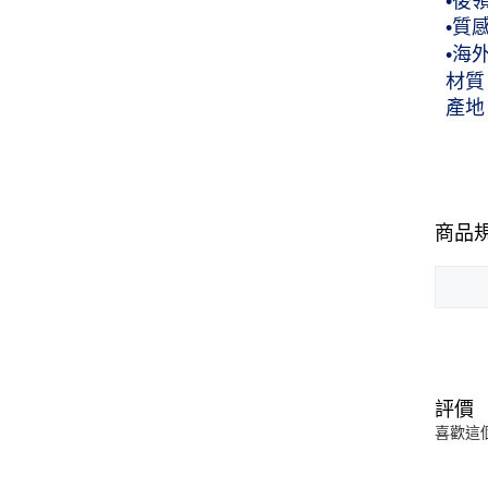
•後
•質感
•海
材質
產地
商品
評價
喜歡這