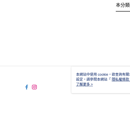
本分類
本網站中使用 cookie，欲查詢有關
設定，請參閱本網站「
隱私權條款
使用 cookie。
了解更多 >