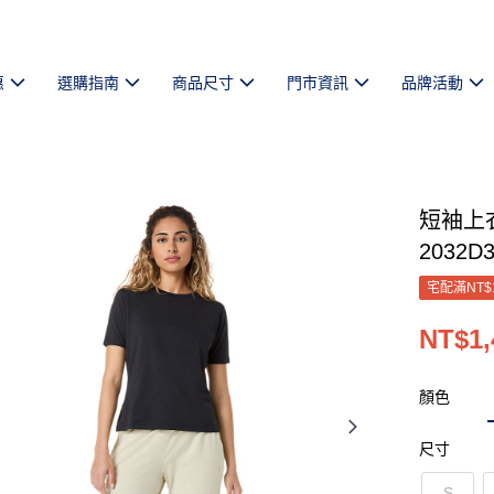
惠
選購指南
商品尺寸
門市資訊
品牌活動
短袖上衣
2032D3
宅配滿NT$
NT$1,
顏色
尺寸
S