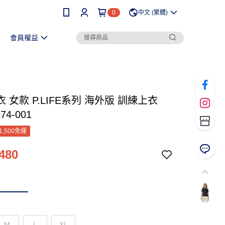
0
中文 (繁體)
會員權益
 女款 P.LIFE系列 海外版 訓練上衣
74-001
1,500免運
480
M
L
XL