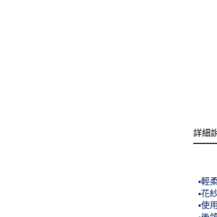
詳細
•輕
•花
•使