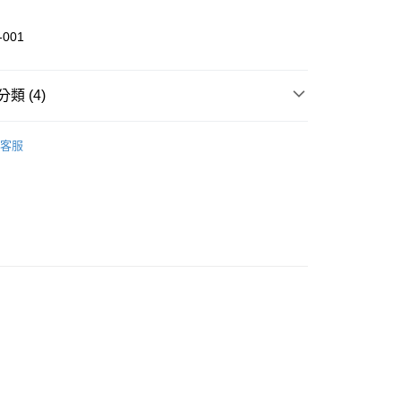
 (僅限台灣本島，離島恕不配送) 預計2-3個工作天到貨
20，滿NT$1,500(含以上)免運費
-001
類 (4)
pparel
訓練｜上衣
客服
pparel
View All｜全系列
men
女性｜上著
pparel
P.life 系列