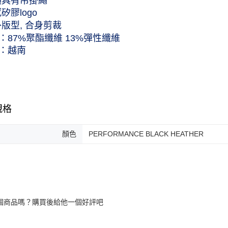
領具有吊掛繩
矽膠logo
外版型, 合身剪裁
：87%聚酯纖維 13%彈性纖維
：越南
規格
顏色
PERFORMANCE BLACK HEATHER
個商品嗎？購買後給他一個好評吧