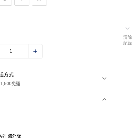
清除
紀錄
送方式
1,500免運
次付款
FE系列 海外版