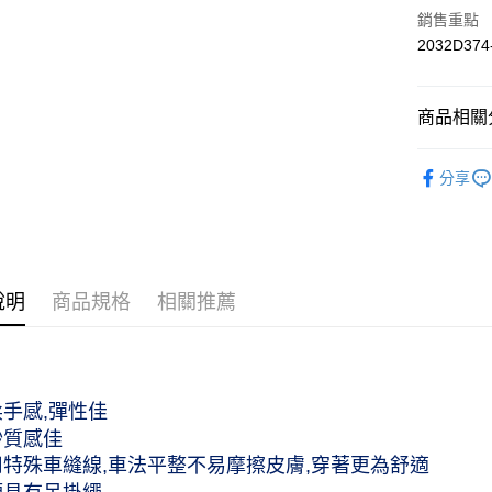
黑貓宅急便
銷售重點
每筆NT$1
2032D374
商品相關分
服飾配件｜A
分享
服飾配件｜A
女性｜Wo
服飾配件｜A
說明
商品規格
相關推薦
柔手感,彈性佳
紗質感佳
用特殊車縫線,車法平整不易摩擦皮膚,穿著更為舒適