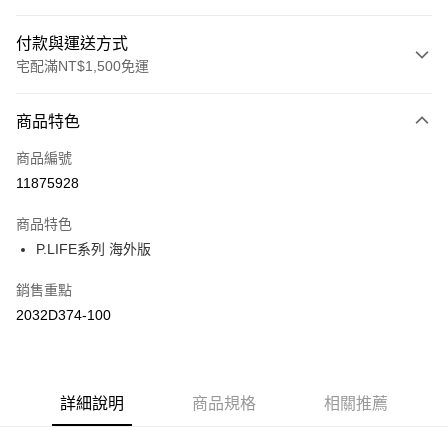
付款與運送方式
宅配滿NT$1,500免運
付款方式
商品特色
信用卡一次付款
商品編號
運送方式
11875928
黑貓宅急便 (僅限台灣本島，離島恕不配送) 預計2-3個工作天到貨
商品特色
每筆NT$120，滿NT$1,500(含以上)免運費
P.LIFE系列 海外版
銷售重點
2032D374-100
詳細說明
商品規格
相關推薦