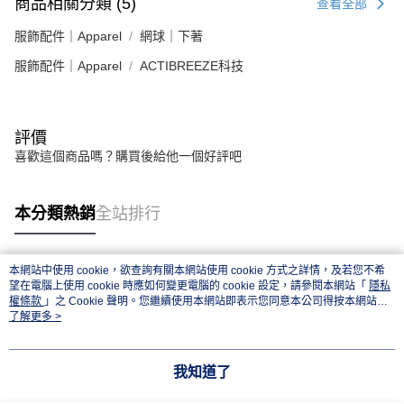
商品相關分類 (5)
查看全部
服飾配件｜Apparel
網球｜下著
服飾配件｜Apparel
ACTIBREEZE科技
評價
喜歡這個商品嗎？購買後給他一個好評吧
本分類熱銷
全站排行
本網站中使用 cookie，欲查詢有關本網站使用 cookie 方式之詳情，及若您不希
熱門標籤
望在電腦上使用 cookie 時應如何變更電腦的 cookie 設定，請參閱本網站「
隱私
權條款
」之 Cookie 聲明。您繼續使用本網站即表示您同意本公司得按本網站使
用條款之 Cookie 聲明使用 cookie。
了解更多 >
我知道了