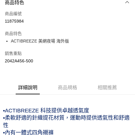
商品特色
信用卡一次付款
商品編號
運送方式
11875984
黑貓宅急便 (僅限台灣本島，離島恕不配送) 預計2-3個工作天到貨
商品特色
每筆NT$120，滿NT$1,500(含以上)免運費
ACTIBREEZE 美網夜場 海外版
銷售重點
2042A456-500
詳細說明
商品規格
相關推薦
•ACTIBREEZE 科技提供卓越透氣度
•柔軟舒適的針織提花材質，運動時提供透氣性和舒適
性
•內有一體式四角襯褲