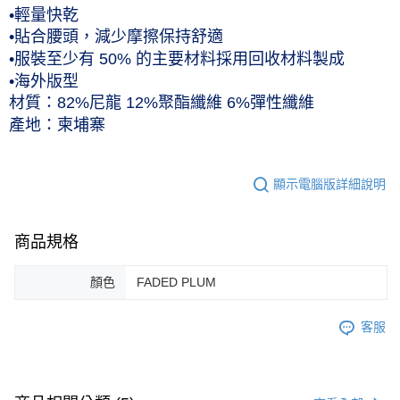
•輕量快乾
•貼合腰頭，減少摩擦保持舒適
•服裝至少有 50% 的主要材料採用回收材料製成
•海外版型
材質：82%尼龍 12%聚酯纖維 6%彈性纖維
產地：柬埔寨
顯示電腦版詳細說明
商品規格
顏色
FADED PLUM
客服