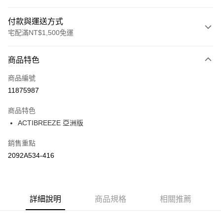
付款與運送方式
宅配滿NT$1,500免運
付款方式
商品特色
信用卡一次付款
商品編號
運送方式
11875987
黑貓宅急便 (僅限台灣本島，離島恕不配送) 預計2-3個工作天到貨
商品特色
每筆NT$120，滿NT$1,500(含以上)免運費
ACTIBREEZE 亞洲版
銷售重點
2092A534-416
詳細說明
商品規格
相關推薦