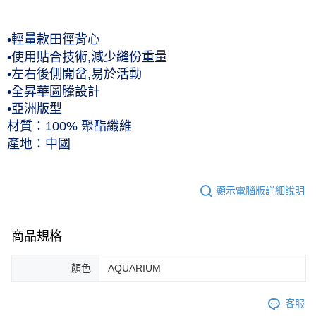
•輕量款田徑背心
•使用貼合技術,減少縫份重量
•左右後側開岔,易於活動
•全昇華圖騰設計
•亞洲版型
材質：100% 聚酯纖維
產地：中國
顯示電腦版詳細說明
商品規格
顏色
AQUARIUM
客服