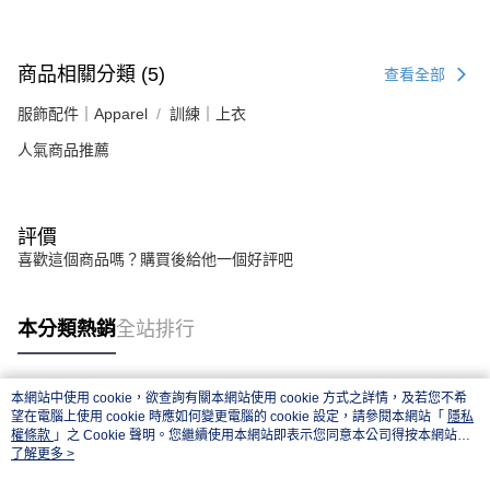
商品相關分類 (5)
查看全部
服飾配件｜Apparel
訓練｜上衣
人氣商品推薦
評價
喜歡這個商品嗎？購買後給他一個好評吧
本分類熱銷
全站排行
本網站中使用 cookie，欲查詢有關本網站使用 cookie 方式之詳情，及若您不希
熱門標籤
望在電腦上使用 cookie 時應如何變更電腦的 cookie 設定，請參閱本網站「
隱私
權條款
」之 Cookie 聲明。您繼續使用本網站即表示您同意本公司得按本網站使
用條款之 Cookie 聲明使用 cookie。
了解更多 >