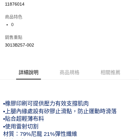
運送方式
11876014
黑貓宅急便 (僅限台灣本島，離島恕不配送) 預計2-3個工作天到貨
商品特色
每筆NT$120，滿NT$1,500(含以上)免運費
0
銷售重點
3013B257-002
詳細說明
商品規格
相關推薦
•橡膠印刷可提供壓力有效支撐肌肉
•上腿內緣處設有矽膠止滑點，防止運動時滑落
•貼合超輕薄布料
•使用雷射切割
材質：79%尼龍 21%彈性纖維