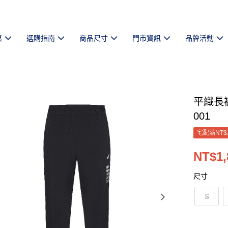
惠
選購指南
商品尺寸
門市資訊
品牌活動
平織長褲
001
宅配滿NT$
NT$1,
尺寸
S