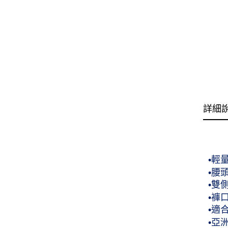
詳細
•輕
•腰
•雙
•褲
•適
•亞