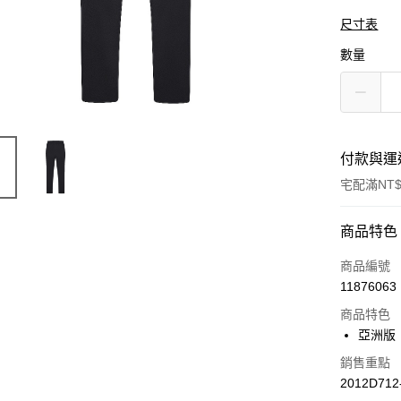
尺寸表
數量
付款與運
宅配滿NT$
付款方式
商品特色
信用卡一
商品編號
11876063
商品特色
運送方式
亞洲版
黑貓宅急便
銷售重點
每筆NT$1
2012D712