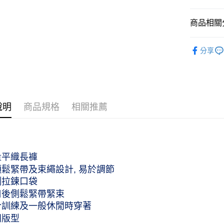
商品相關分
服飾配件｜A
分享
服飾配件｜A
女性｜Wo
說明
商品規格
相關推薦
量平織長褲
頭鬆緊帶及束繩設計, 易於調節
側拉鍊口袋
口後側鬆緊帶緊束
合訓練及一般休閒時穿著
洲版型