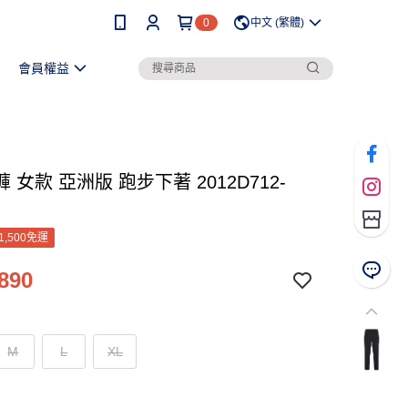
0
中文 (繁體)
會員權益
 女款 亞洲版 跑步下著 2012D712-
1,500免運
890
M
L
XL