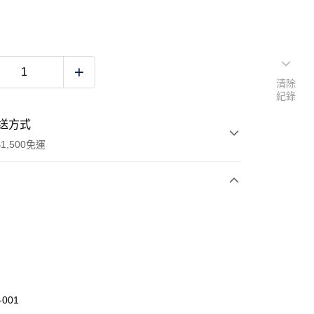
清除
紀錄
送方式
1,500免運
次付款
 (僅限台灣本島，離島恕不配送) 預計2-3個工作天到貨
20，滿NT$1,500(含以上)免運費
-001