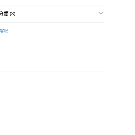
類 (3)
pparel
訓練｜下著
客服
pparel
View All｜全系列
men
女性｜下著