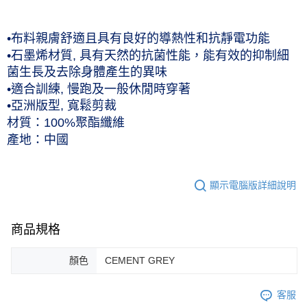
•布料親膚舒適且具有良好的導熱性和抗靜電功能
•石墨烯材質, 具有天然的抗菌性能，能有效的抑制細
菌生長及去除身體產生的異味
•適合訓練, 慢跑及一般休閒時穿著
•亞洲版型, 寬鬆剪裁
材質：100%聚酯纖維
產地：中國
顯示電腦版詳細說明
商品規格
顏色
CEMENT GREY
客服