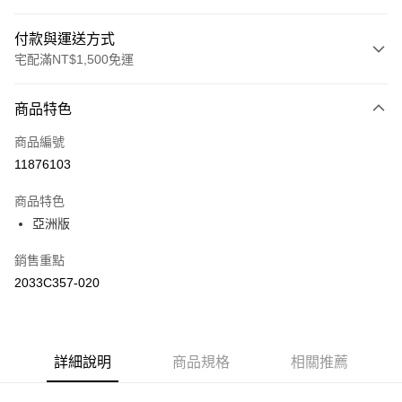
付款與運送方式
宅配滿NT$1,500免運
付款方式
商品特色
信用卡一次付款
商品編號
運送方式
11876103
黑貓宅急便 (僅限台灣本島，離島恕不配送) 預計2-3個工作天到貨
商品特色
每筆NT$120，滿NT$1,500(含以上)免運費
亞洲版
銷售重點
2033C357-020
詳細說明
商品規格
相關推薦