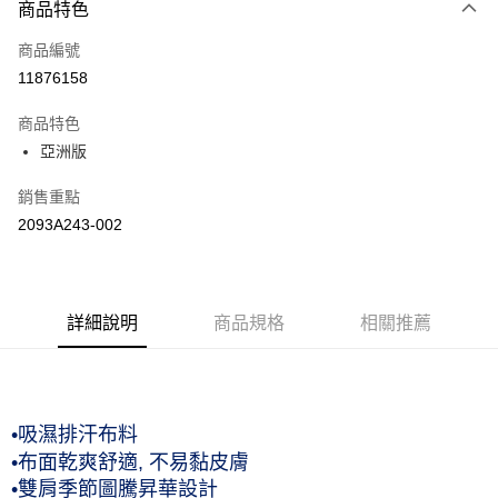
商品特色
信用卡一次付款
商品編號
運送方式
11876158
黑貓宅急便 (僅限台灣本島，離島恕不配送) 預計2-3個工作天到貨
商品特色
每筆NT$120，滿NT$1,500(含以上)免運費
亞洲版
銷售重點
2093A243-002
詳細說明
商品規格
相關推薦
•吸濕排汗布料
•布面乾爽舒適, 不易黏皮膚
•雙肩季節圖騰昇華設計