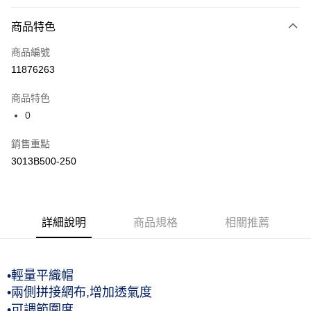
付款方式
商品特色
信用卡一次付款
商品編號
運送方式
11876263
黑貓宅急便 (僅限台灣本島，離島恕不配送) 預計2-3個工作天到貨
商品特色
每筆NT$120，滿NT$1,500(含以上)免運費
0
銷售重點
3013B500-250
詳細說明
商品規格
相關推薦
•輕量平織帽
•兩側拼接網布,增加透氣度
•可調節圍度