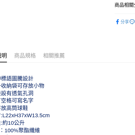
商品相關分
服飾配件｜A
分享
服飾配件｜A
服飾配件｜A
說明
商品規格
相關推薦
神標語圖騰設計
一收納袋可存放小物
邊設有透氣孔洞
有空格可寫名字
存放高筒球鞋
:L22xH37xW13.5cm
量:約10公升
：100%聚酯纖維