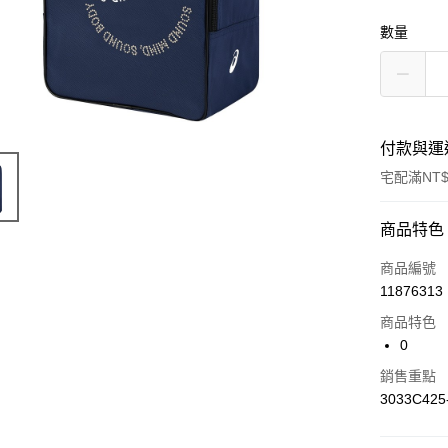
數量
付款與運
宅配滿NT$
付款方式
商品特色
信用卡一
商品編號
11876313
商品特色
運送方式
0
黑貓宅急便
銷售重點
每筆NT$1
3033C425