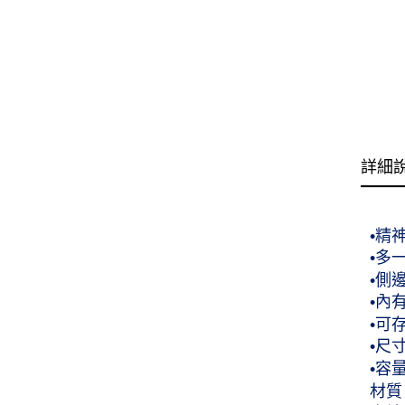
詳細
•精
•多
•側
•內
•可
•尺寸
•容
材質