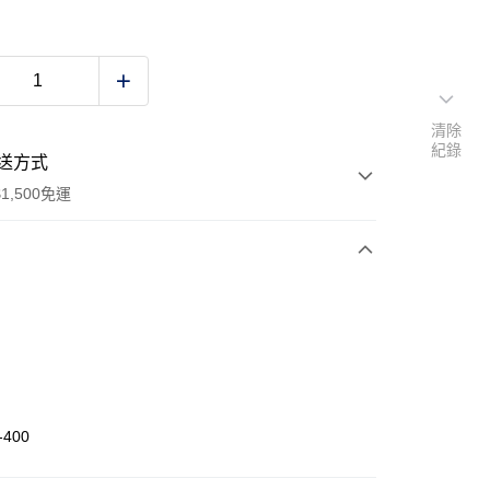
清除
紀錄
送方式
1,500免運
次付款
 (僅限台灣本島，離島恕不配送) 預計2-3個工作天到貨
20，滿NT$1,500(含以上)免運費
-400