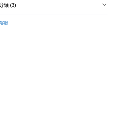
類 (3)
pparel
└ 其他配件
客服
pparel
View All｜全系列
pparel
機能｜配件