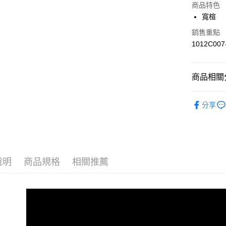
商品特色
運送方式
寬楦
黑貓宅急便
銷售重點
每筆NT$1
1012C007
商品相關分
跑步｜Runn
分享
人氣商品
女性｜Wo
跑步｜Runn
說明
商品規格
相關推薦
跑步｜Runn