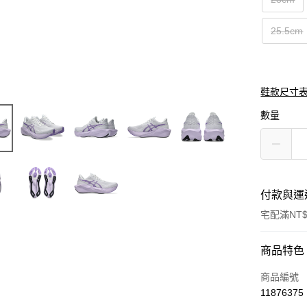
25.5cm
鞋款尺寸
數量
付款與運
宅配滿NT$
付款方式
商品特色
信用卡一
商品編號
11876375