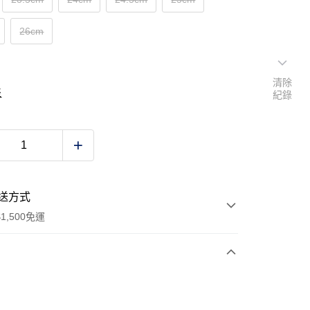
26cm
清除
表
紀錄
送方式
1,500免運
次付款