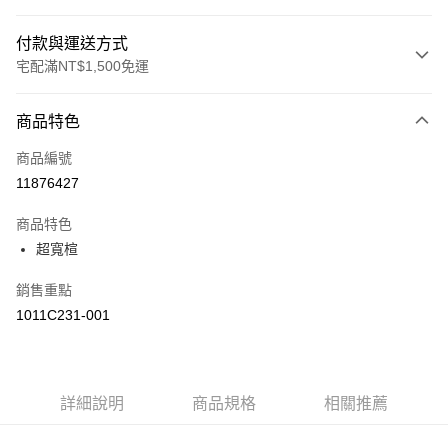
付款與運送方式
宅配滿NT$1,500免運
付款方式
商品特色
信用卡一次付款
商品編號
運送方式
11876427
黑貓宅急便 (僅限台灣本島，離島恕不配送) 預計2-3個工作天到貨
商品特色
每筆NT$120，滿NT$1,500(含以上)免運費
超寬楦
銷售重點
1011C231-001
詳細說明
商品規格
相關推薦