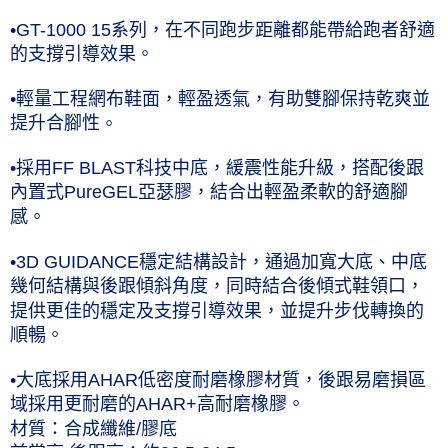
•GT-1000 15系列，在不同跑步距離都能帶給跑者舒適
的支撐引導效果。
•輕量工程網布鞋面，輕盈透氣，有助雙腳保持乾爽並
提升合腳性
。
•採用FF BLAST科技中底，緩震性能升級，搭配後跟
內置式PureGEL亞瑟膠，結合出輕盈柔軟的舒適腳
感。
•3D GUIDANCE穩定結構設計，通過加寬大底、中底
幾何結構與後跟傾斜角度，同時結合後傾式鞋領口，
提供更佳的穩定及支撐引導效果，並提升步伐轉換的
順暢。
•大底採用AHAR低密度耐磨橡膠材質，後跟易磨損區
域採用更耐磨的AHAR+高耐磨橡膠。
材質：合成纖維/膠底