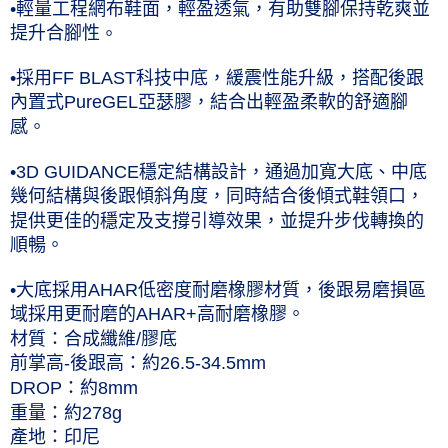
•輕量工程網布鞋面，輕盈透氣，有助雙腳保持乾爽並
提升合腳性
。
•採用FF BLAST科技中底，緩震性能升級，搭配後跟
內置式PureGEL亞瑟膠，結合出輕盈柔軟的舒適腳
感。
•3D GUIDANCE穩定結構設計，通過加寬大底、中底
幾何結構與後跟傾斜角度，同時結合後傾式鞋領口，
提供更佳的穩定及支撐引導效果，並提升步伐轉換的
順暢。
•大底採用AHAR低密度耐磨橡膠材質，後跟易磨損區
域採用更耐磨的AHAR+高耐磨橡膠。
材質：合成纖維/膠底
前掌高-後跟高：約26.5-34.5mm
DROP：約8mm
重量：約278g
產地：印尼