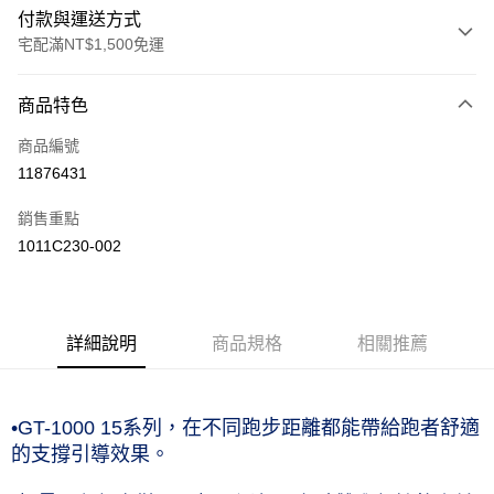
付款與運送方式
宅配滿NT$1,500免運
付款方式
商品特色
信用卡一次付款
商品編號
運送方式
11876431
黑貓宅急便 (僅限台灣本島，離島恕不配送) 預計2-3個工作天到貨
銷售重點
每筆NT$120，滿NT$1,500(含以上)免運費
1011C230-002
詳細說明
商品規格
相關推薦
•GT-1000 15系列，在不同跑步距離都能帶給跑者舒適
的支撐引導效果。