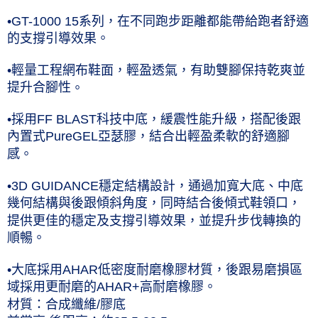
•GT-1000 15系列，在不同跑步距離都能帶給跑者舒適
的支撐引導效果。
•輕量工程網布鞋面，輕盈透氣，有助雙腳保持乾爽並
提升合腳性
。
•採用FF BLAST科技中底，緩震性能升級，搭配後跟
內置式PureGEL亞瑟膠，結合出輕盈柔軟的舒適腳
感。
•3D GUIDANCE穩定結構設計，通過加寬大底、中底
幾何結構與後跟傾斜角度，同時結合後傾式鞋領口，
提供更佳的穩定及支撐引導效果，並提升步伐轉換的
順暢。
•大底採用AHAR低密度耐磨橡膠材質，後跟易磨損區
域採用更耐磨的AHAR+高耐磨橡膠。
材質：合成纖維/膠底