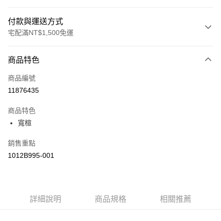
付款與運送方式
宅配滿NT$1,500免運
付款方式
商品特色
信用卡一次付款
商品編號
運送方式
11876435
黑貓宅急便 (僅限台灣本島，離島恕不配送) 預計2-3個工作天到貨
商品特色
每筆NT$120，滿NT$1,500(含以上)免運費
寬楦
銷售重點
1012B995-001
詳細說明
商品規格
相關推薦