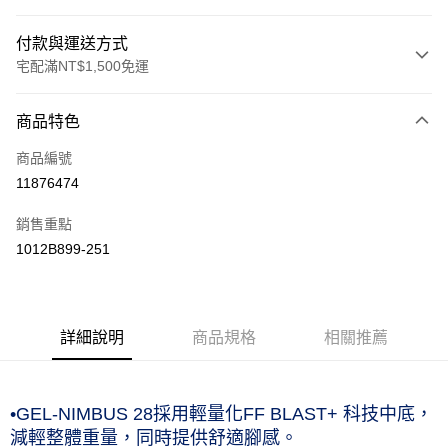
付款與運送方式
宅配滿NT$1,500免運
付款方式
商品特色
信用卡一次付款
商品編號
運送方式
11876474
黑貓宅急便 (僅限台灣本島，離島恕不配送) 預計2-3個工作天到貨
銷售重點
每筆NT$120，滿NT$1,500(含以上)免運費
1012B899-251
詳細說明
商品規格
相關推薦
•GEL-NIMBUS 28採用輕量化FF BLAST+ 科技中底，
減輕整體重量，同時提供舒適腳感。