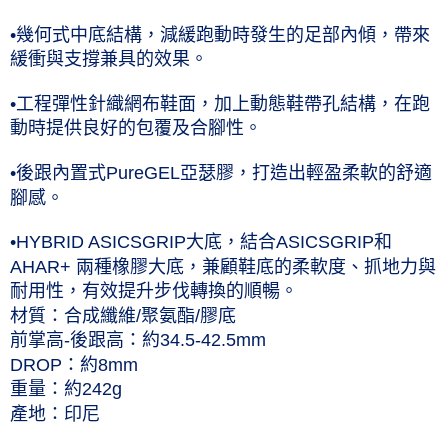
•幾何式中底結構，減緩跑動時發生的足部內傾，帶來
緩衝與支撐兼具的效果。
•工程彈性針織網布鞋面，加上動態鞋帶孔結構，在跑
動時提供良好的包覆及合腳性。
•後跟內置式PureGEL亞瑟膠，打造出輕盈柔軟的舒適
腳感。
•HYBRID ASICSGRIP大底，結合ASICSGRIP和
AHAR+ 兩種橡膠大底，兼顧鞋底的柔軟度、抓地力與
耐用性，有效提升步伐轉換的順暢。
材質：合成纖維/聚氨酯/膠底
前掌高-後跟高：約34.5-42.5mm
DROP：約8mm
重量：約242g
產地：印尼